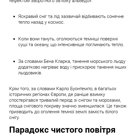
«ефектом зворотного зв’язку альбедо»:
Яскравий сніг та лід зазвичай відбивають сонячне
тепло назад у космос.
Коли вони тануть, оголюються темніші поверхні
суші та океану, що інтенсивніше поглинають тепло.
За словами Бена Кларка, танення морського льоду
додатково нагріває воду і прискорює танення інших
льодовиків.
Крім того, за словами Карло Буонтемпо, в багатьох
історичних регіонах Європи, де раніше взимку
спостерігався тривалий період зі снігом та морозами,
площа снігового покриву значно зменшилася. Це також
призводить до оголення темної землі замість білого
снігу.
Парадокс чистого повітря