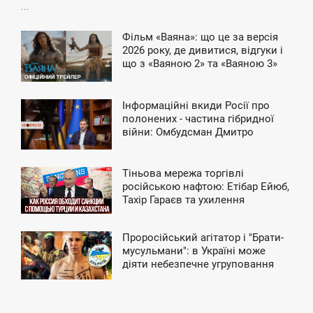
...
Фільм «Ваяна»: що це за версія
4:59
2026 року, де дивитися, відгуки і
що з «Ваяною 2» та «Ваяною 3»
ЕДІЛЯ
Інформаційні вкиди Росії про
9:30
полонених - частина гібридної
війни: Омбудсман Дмитро
ЯТНИЦЯ
Лубінець
Тіньова мережа торгівлі
8:01
російською нафтою: Етібар Ейюб,
Тахір Гараєв та ухилення
ЕРЕДА
«Роснефті» від санкцій
Проросійський агітатор і "Брати-
3:59
мусульмани": в Україні може
діяти небезпечне угруповання
ПОНЕДІЛОК