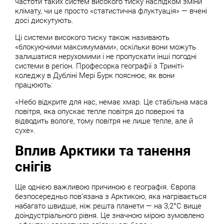
частоти таких систем високого тиску наслідком зміни
клімату, чи це просто «статистична флуктуація» — вчені
досі дискутують.
Ці системи високого тиску також називають
«блокуючими максимумами», оскільки вони можуть
залишатися нерухомими і не пропускати інші погодні
системи в регіон. Професорка географії з Триніті-
коледжу в Дубліні Мері Бурк пояснює, як вони
працюють:
«Небо відкрите для нас, немає хмар. Це стабільна маса
повітря, яка опускає тепле повітря до поверхні та
відводить вологе, тому повітря не лише тепле, але й
сухе».
Вплив Арктики та танення
снігів
Ще однією важливою причиною є географія. Європа
безпосередньо пов’язана з Арктикою, яка нагрівається
набагато швидше, ніж решта планети — на 3,2°C вище
доіндустріального рівня. Це значною мірою зумовлено