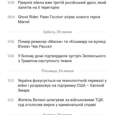
Румунія збила вже третій російський дрон, який
10:09
залетів на її територію
Ghost Rider: Раян Гослінг зіграє нового героя
09:34
Marvel
Субота, 25 липня
Помер режисер «Маски» та «Кошмару на вулиці
14:56
В’язів» Чак Рассел
У Білому домі підтвердили зустріч Зеленського
11:08
з Трампом наступного тижня
П'ятниця, 24 липня
Україна фокусується на технологічній перевазі у
15:53
війні і розраховує на підтримку США – Євгеній
Хмара
Житель Волині шпигував за військовими ТЦК:
12:33
суд оголосив вирок у кримінальній справі
Четвер, 23 липня