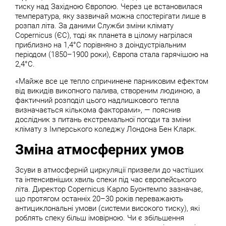
тиску над Західною Європою. Через це встановилася
температура, яку зазвичай можна спостерігати лише в
розпал літа. За даними Служби зміни клімату
Copernicus (ЄС), тоді як планета в цілому нагрілася
приблизно на 1,4°C порівняно з доіндустріальним
періодом (1850–1900 роки), Європа стала гарячішою на
2,4°C.
«Майже все це тепло спричинене парниковим ефектом
від викидів викопного палива, створеним людиною, а
фактичний розподіл цього надлишкового тепла
визначається кількома факторами», — пояснив
дослідник з питань екстремальної погоди та зміни
клімату з Імперського коледжу Лондона Бен Кларк.
Зміна атмосферних умов
Зсуви в атмосферній циркуляції призвели до частіших
та інтенсивніших хвиль спеки під час європейського
літа. Директор Copernicus Карло Буонтемпо зазначає,
що протягом останніх 20–30 років переважають
антициклональні умови (системи високого тиску), які
роблять спеку більш імовірною. Чи є збільшення