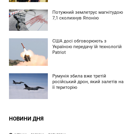
0
Потужний землетрус магнітудою
0:39
7,1 сколихнув Японію
ВТОРОК
0
США досі обговорюють з
0:24
Україною передачу їй технологій
Patriot
ЕДІЛЯ
0
Румунія збила вже третій
0:09
російський дрон, який залетів на
її територію
ЕДІЛЯ
0
0
НОВИНИ ДНЯ