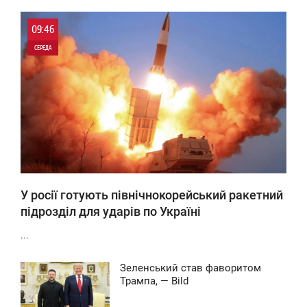
09:46
СЕРЕДА
0
0
У росії готують північнокорейський ракетний
підрозділ для ударів по Україні
...
Зеленський став фаворитом
2:41
Трампа, — Bild
ЕРЕДА