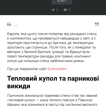
В СВІТІ
0
0
...
Європа, яка цього тижня потерпає від рекордної спеки,
є континентом, що нагрівається найшвидше у світі, а її
територія простягається до Арктики, де температури
зростають ще стрімкіше. Після того, як у понеділок та
вівторок у Великій Британії, Ірландії та Франції були
побиті температурні рекорди для травня, континент
очікує ще сильніша спека найближчими днями.
Про це повідомляє сайт
ScienceAlert
.
Тепловий купол та парникові
викиди
Причиною аномальної травневої спеки став так званий
«тепловий купол» — маса теплого повітря з Північної
Африки, яка опинилася в пастці під системою високого