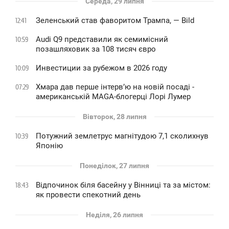
Середа, 29 липня
Зеленський став фаворитом Трампа, — Bild
12:41
Audi Q9 представили як семимісний
10:59
позашляховик за 108 тисяч євро
Инвестиции за рубежом в 2026 году
10:09
Хмара дав перше інтервʼю на новій посаді -
07:29
американській MAGA-блогерці Лорі Лумер
Вівторок, 28 липня
Потужний землетрус магнітудою 7,1 сколихнув
10:39
Японію
Понеділок, 27 липня
Відпочинок біля басейну у Вінниці та за містом:
18:43
як провести спекотний день
Неділя, 26 липня