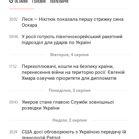
ОСТАННІ
ГОЛОВНІ
ПОПУЛЯРНІ
Леся — Нікітюк показала першу стрижку сина
20:02
Оскара
У росії готують північнокорейський ракетний
09:46
підрозділ для ударів по Україні
Вівторок, 4 серпня
Перехоплювачі, кошти на безпеку країни,
17:52
перенесення війни на територію росії: Євгеній
Хмара озвучив пріоритети для дипломатів
Понеділок, 3 серпня
Умеров стане главою Служби зовнішньої
09:43
розвідки України
Неділя, 2 серпня
США досі обговорюють з Україною передачу їй
20:24
технологій Patriot