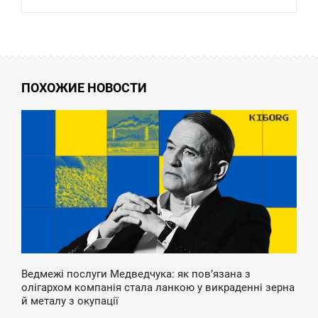
ПОХОЖИЕ НОВОСТИ
2:24
ЕТВЕР
Ведмежі послуги Медведчука: як повʼязана з
олігархом компанія стала ланкою у викраденні зерна
й металу з окупації