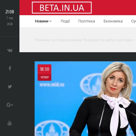
21:08
7 сер
Новини
Події
Політика
Економіка
Су
2026
Новини, останні новини України та світу сьогодні —
18:30
ЧЕТВЕР
0
0