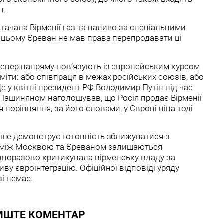
н.
тачала Вірменії газ та паливо за спеціальними
 цьому Єреван не мав права перепродавати ці
тепер напряму пов’язують із європейським курсом
міти: або співпраця в межах російських союзів, або
 у квітні президент РФ Володимир Путін під час
м Пашиняном наголошував, що Росія продає Вірменії
я порівняння, за його словами, у Європі ціна тоді
ніше демонструє готовність зближуватися з
и між Москвою та Єреваном залишаються
дноразово критикувала вірменську владу за
ву євроінтеграцію. Офіційної відповіді уряду
зі немає.
ИШТЕ КОМЕНТАР