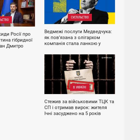
ЧЕТВЕР
СУСПІЛЬСТВО
ЛЬСТВО
Ведмежі послуги Медведчука:
иди Росії про
як повʼязана з олігархом
тина гібридної
компанія стала ланкою у
ман Дмитро
викраденні зерна й металу з
окупації
14:38
П'ЯТНИЦЯ
В УКРАЇНІ
Стежив за військовими ТЦК та
СП і отримав вирок: жителя
Ічні засуджено на 5 років