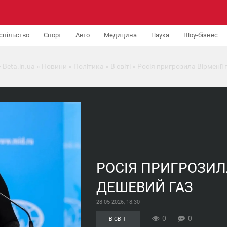
спільство
Спорт
Авто
Медицина
Наука
Шоу-бізнес
 Beta.in.ua
»
Новини
»
Політика
»
В світі
» Росія пригрозила Вірменії
РОСІЯ ПРИГРОЗИЛ
ДЕШЕВИЙ ГАЗ
28-05-2026, 18:30
0
0
В СВІТІ