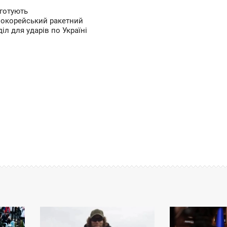
 готують
нокорейський ракетний
іл для ударів по Україні
11:27
09:30