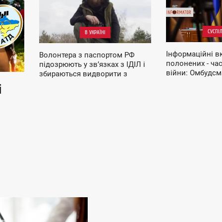
П'ЯТНИЦЯ
П'ЯТНИЦЯ
СУСПІ
В УКРАЇНІ
Інформаційні вк
Волонтера з паспортом РФ
полонених - час
підозрюють у зв’язках з ІДІЛ і
війни: Омбудс
збираються видворити з
Лубінець
України: подробиці справи
і