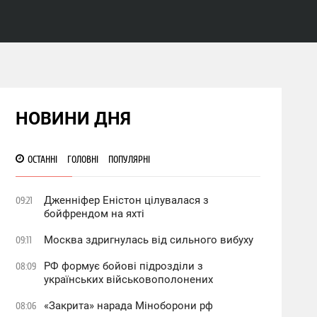
НОВИНИ ДНЯ
ОСТАННІ
ГОЛОВНІ
ПОПУЛЯРНІ
Дженніфер Еністон цілувалася з
09:21
бойфрендом на яхті
Москва здригнулась від сильного вибуху
09:11
РФ формує бойові підрозділи з
08:09
українських військовополонених
«Закрита» нарада Міноборони рф
08:06