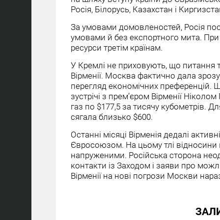
Росія, Білорусь, Казахстан і Киргизста
За умовами домовленостей, Росія пос
умовами й без експортного мита. При
ресурси третім країнам.
У Кремлі не приховують, що питання 
Вірменії. Москва фактично дала зрозу
перегляд економічних преференцій. Ще
зустрічі з прем’єром Вірменії Ніколо
газ по $177,5 за тисячу кубометрів. Дл
сягала близько $600.
Останні місяці Вірменія дедалі актив
Євросоюзом. На цьому тлі відносин
напруженими. Російська сторона нео
контакти із Заходом і заяви про можли
Вірменії на нові погрози Москви нара
ЗАЛ