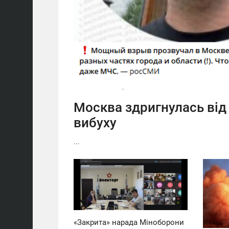
Москва здригнулась від
вибуху
...
08:06
09:46
П'ЯТНИЦЯ
СЕРЕДА
0
0
«Закрита» нарада Міноборони