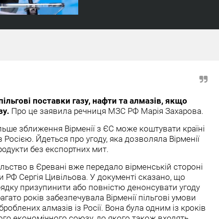
пільгові поставки газу, нафти та алмазів, якщо
зу.
Про це заявила речниця МЗС РФ Марія Захарова.
льше зближення Вірменії з ЄС може коштувати країні
Росією. Йдеться про угоду, яка дозволяла Вірменії
родукти без експортних мит.
ольство в Єревані вже передало вірменській стороні
ки РФ Сергія Цивільова. У документі сказано, що
дку призупинити або повністю денонсувати угоду
 багато років забезпечувала Вірменії пільгові умови
броблених алмазів із Росії. Вона була одним із кроків
ого економічного союзу, до якого також входять