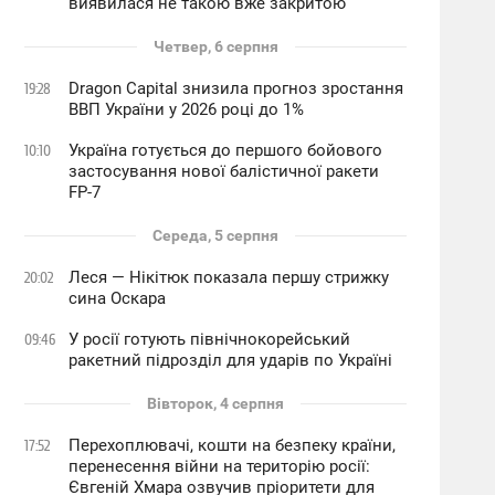
виявилася не такою вже закритою
Четвер, 6 серпня
Dragon Capital знизила прогноз зростання
19:28
ВВП України у 2026 році до 1%
Україна готується до першого бойового
10:10
застосування нової балістичної ракети
FP-7
Середа, 5 серпня
Леся — Нікітюк показала першу стрижку
20:02
сина Оскара
У росії готують північнокорейський
09:46
ракетний підрозділ для ударів по Україні
Вівторок, 4 серпня
Перехоплювачі, кошти на безпеку країни,
17:52
перенесення війни на територію росії:
Євгеній Хмара озвучив пріоритети для