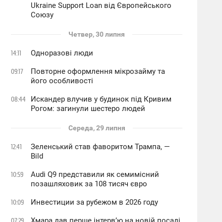
Ukraine Support Loan від Європейського
Союзу
Четвер, 30 липня
Одноразові люди
14:11
Повторне оформлення мікрозайму та
09:17
його особливості
Искандер влучив у будинок під Кривим
08:44
Рогом: загинули шестеро людей
Середа, 29 липня
Зеленський став фаворитом Трампа, —
12:41
Bild
Audi Q9 представили як семимісний
10:59
позашляховик за 108 тисяч євро
Инвестиции за рубежом в 2026 году
10:09
Хмара дав перше інтервʼю на новій посаді
07:29