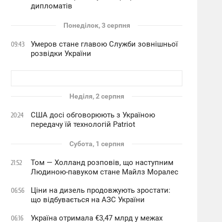
дипломатів
Понеділок, 3 серпня
Умеров стане главою Служби зовнішньої
09:43
розвідки України
Неділя, 2 серпня
США досі обговорюють з Україною
20:24
передачу їй технологій Patriot
Субота, 1 серпня
Том — Холланд розповів, що наступним
21:52
Людиною-павуком стане Майлз Моралес
Ціни на дизель продовжують зростати:
06:56
що відбувається на АЗС України
Україна отримала €3,47 млрд у межах
06:16