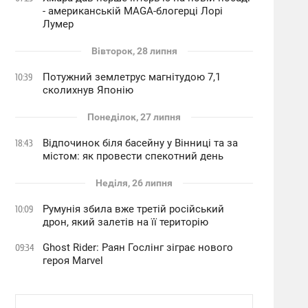
- американській MAGA-блогерці Лорі
Лумер
Вівторок, 28 липня
Потужний землетрус магнітудою 7,1
10:39
сколихнув Японію
Понеділок, 27 липня
Відпочинок біля басейну у Вінниці та за
18:43
містом: як провести спекотний день
Неділя, 26 липня
Румунія збила вже третій російський
10:09
дрон, який залетів на її територію
Ghost Rider: Раян Гослінг зіграє нового
09:34
героя Marvel