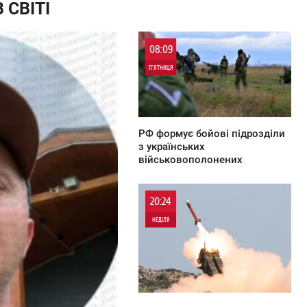
 СВІТІ
08:09
П'ЯТНИЦЯ
0
РФ формує бойові підрозділи
з українських
військовополонених
20:24
НЕДІЛЯ
0
0