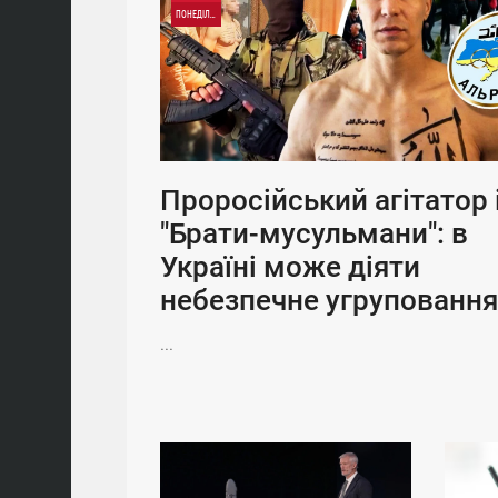
ПОНЕДІЛОК
Проросійський агітатор 
"Брати-мусульмани": в
Україні може діяти
небезпечне угруповання
...
13:15
12:03