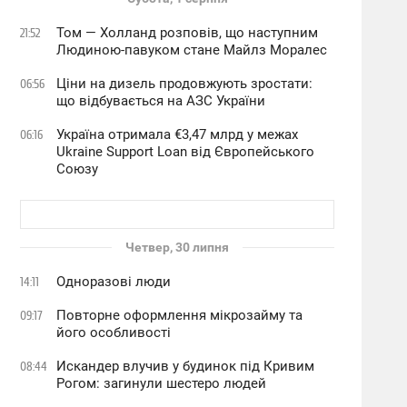
Том — Холланд розповів, що наступним
21:52
Людиною-павуком стане Майлз Моралес
Ціни на дизель продовжують зростати:
06:56
що відбувається на АЗС України
Україна отримала €3,47 млрд у межах
06:16
Ukraine Support Loan від Європейського
Союзу
Четвер, 30 липня
Одноразові люди
14:11
Повторне оформлення мікрозайму та
09:17
його особливості
Искандер влучив у будинок під Кривим
08:44
Рогом: загинули шестеро людей