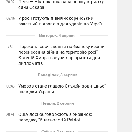
Леся — Нікітюк показала першу стрижку
20:02
сина Оскара
У росії готують північнокорейський
09:46
ракетний підрозділ для ударів по Україні
Вівторок, 4 серпня
Перехоплювачі, кошти на безпеку країни,
17:52
перенесення війни на територію росії:
Євгеній Хмара озвучив пріоритети для
дипломатів
Понеділок, 3 серпня
Умеров стане главою Служби зовнішньої
09:43
розвідки України
Неділя, 2 серпня
США досі обговорюють з Україною
20:24
передачу їй технологій Patriot
Субота, 1 серпня