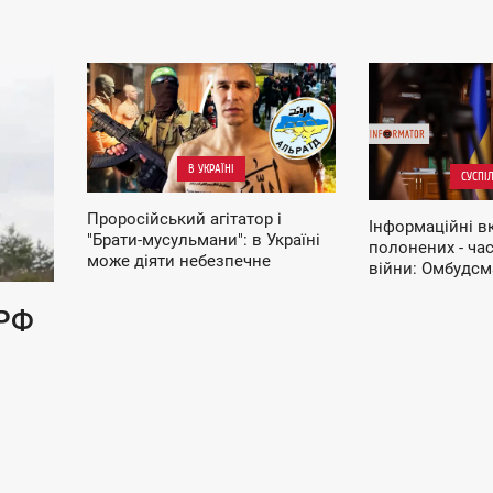
13:59
09:30
ПОНЕДІЛОК
П'ЯТНИЦЯ
В УКРАЇНІ
СУСПІ
Проросійський агітатор і
Інформаційні вк
"Брати-мусульмани": в Україні
полонених - час
може діяти небезпечне
війни: Омбудс
угруповання
Лубінець
 РФ