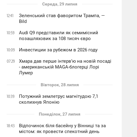
Середа, 29 липня
Зеленський став фаворитом Трампа, —
12:41
Bild
Audi Q9 представили як семимісний
10:59
позашляховик за 108 тисяч євро
Инвестиции за рубежом в 2026 году
10:09
Хмара дав перше інтервʼю на новій посаді
07:29
- американській MAGA-блогерці Лорі
Лумер
Вівторок, 28 липня
Потужний землетрус магнітудою 7,1
10:39
сколихнув Японію
Понеділок, 27 липня
Відпочинок біля басейну у Вінниці та за
18:43
містом: як провести спекотний день