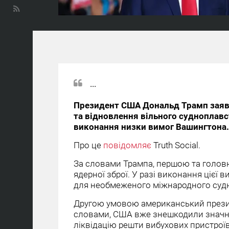
...
Президент США Дональд Трамп заяви
та відновлення вільного судноплав
виконання низки вимог Вашингтона.
Про це
повідомляє
Truth Social.
За словами Трампа, першою та голов
ядерної зброї. У разі виконання цієї
для необмеженого міжнародного судн
Другою умовою американський презид
словами, США вже знешкодили значну
ліквідацію решти вибухових пристроїв