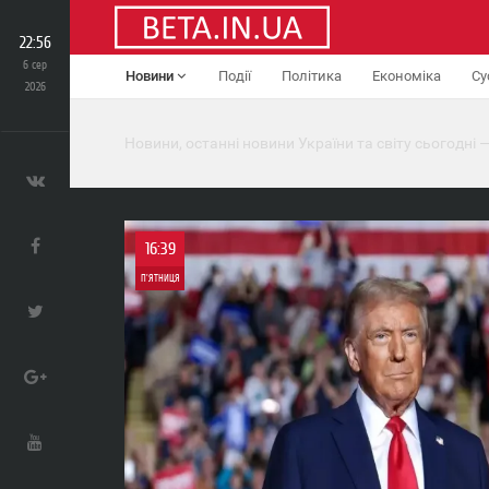
22:56
6 сер
Новини
Події
Політика
Економіка
Су
2026
Новини, останні новини України та світу сьогодні —
16:39
П'ЯТНИЦЯ
0
0