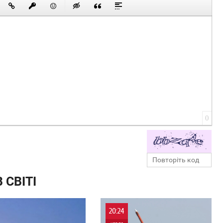
0
 СВІТІ
20:24