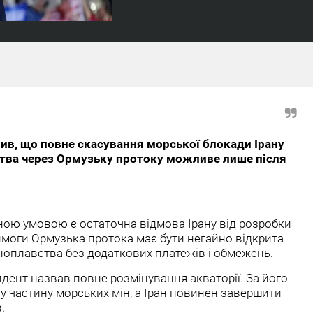
в, що повне скасування морської блокади Ірану
ства через Ормузьку протоку можливе лише після
ною умовою є остаточна відмова Ірану від розробки
 вимоги Ормузька протока має бути негайно відкрита
оплавства без додаткових платежів і обмежень.
ент назвав повне розмінування акваторії. За його
 частину морських мін, а Іран повинен завершити
.