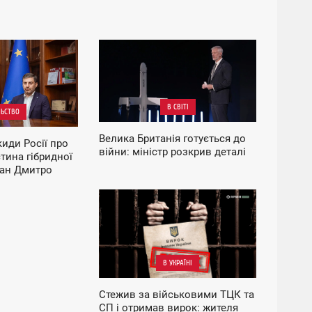
13:15
П'ЯТНИЦЯ
В СВІТІ
ЛЬСТВО
Велика Британія готується до
иди Росії про
війни: міністр розкрив деталі
тина гібридної
ман Дмитро
14:38
П'ЯТНИЦЯ
В УКРАЇНІ
Стежив за військовими ТЦК та
СП і отримав вирок: жителя