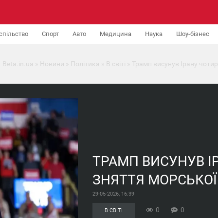
спільство
Спорт
Авто
Медицина
Наука
Шоу-бізнес
 Beta.in.ua
»
Новини
»
Політика
»
В світі
» Трамп висунув Ірану чоти
ТРАМП ВИСУНУВ І
ЗНЯТТЯ МОРСЬКО
29-05-2026, 16:39
0
0
В СВІТІ