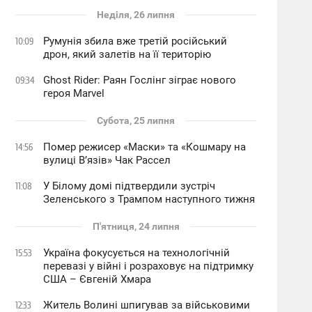
Неділя, 26 липня
Румунія збила вже третій російський
10:09
дрон, який залетів на її територію
Ghost Rider: Раян Гослінг зіграє нового
09:34
героя Marvel
Субота, 25 липня
Помер режисер «Маски» та «Кошмару на
14:56
вулиці В’язів» Чак Рассел
У Білому домі підтвердили зустріч
11:08
Зеленського з Трампом наступного тижня
П'ятниця, 24 липня
Україна фокусується на технологічній
15:53
перевазі у війні і розраховує на підтримку
США – Євгеній Хмара
Житель Волині шпигував за військовими
12:33