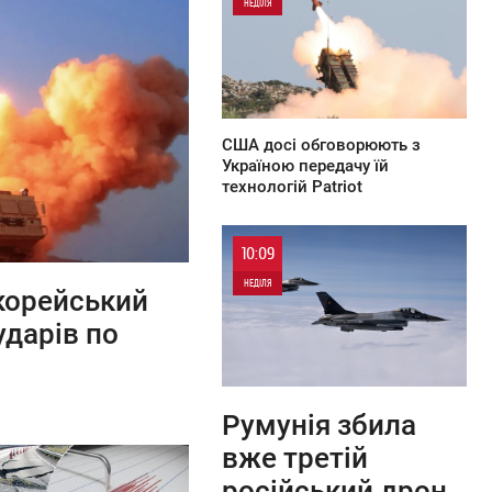
НЕДІЛЯ
0
США досі обговорюють з
Україною передачу їй
технологій Patriot
10:09
НЕДІЛЯ
окорейський
ударів по
0
0
Румунія збила
вже третій
російський дрон,