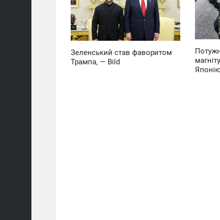
СЕРЕДА
ВІВТОРОК
0
0
Потужн
Зеленський став фаворитом
магніт
Трампа, — Bild
Японі