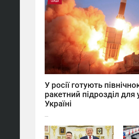
СЕРЕДА
0
0
У росії готують північн
ракетний підрозділ для 
Україні
...
12:41
10:39