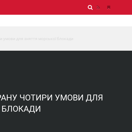
ри умови для зняття морської блокади
РАНУ ЧОТИРИ УМОВИ ДЛЯ
Ї БЛОКАДИ