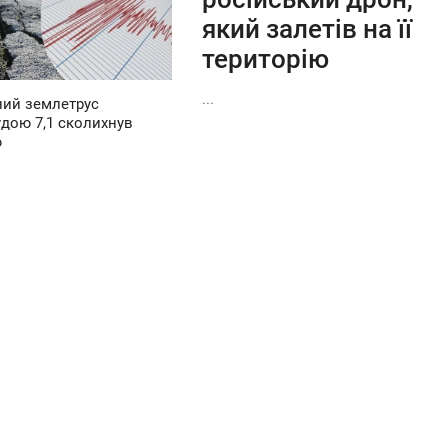
який залетів на її
територію
...
ий землетрус
удою 7,1 сколихнув
ю