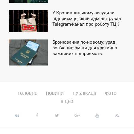
У Кропивницькому засудили
5:16
підприємця, який адміністрував
Telegram-канал про роботу ТЦК
ВТОРОК
Бронювання по-новому: уряд
9:56
роз’яснив зміни для критично
важливих підприємств
ВТОРОК
ГОЛОВНЕ
НОВИНИ
ПУБЛІКАЦІЇ
ФОТО
ВІДЕО