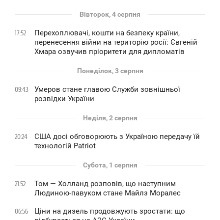
Вівторок, 4 серпня
Перехоплювачі, кошти на безпеку країни,
17:52
перенесення війни на територію росії: Євгеній
Хмара озвучив пріоритети для дипломатів
Понеділок, 3 серпня
Умеров стане главою Служби зовнішньої
09:43
розвідки України
Неділя, 2 серпня
США досі обговорюють з Україною передачу їй
20:24
технологій Patriot
Субота, 1 серпня
Том — Холланд розповів, що наступним
21:52
Людиною-павуком стане Майлз Моралес
Ціни на дизель продовжують зростати: що
06:56