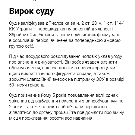
Вирок суду
Суд кваліфікував дії чоловіка за ч. 2 ст. 28, ч. 1 ст. 114-1
КК України — перешкоджання законній діяльності
Збройних Сил України та інших військових формувань
в особливий період, вчинене за попередньою змовою
групою осіб.
Під час досудового розслідування чоловік уклав угоду
про визнання винуватості. Він зобов’язався визнати
обвинувачення, співпрацювати з правоохоронцями
щодо викриття іншого фігуранта справи, а також
зробити благодійний внесок на підтримку ЗСУ в розмірі
50 тисяч гривень.
Суд призначив йому 5 років позбавлення волі, однак
звільнив від відбування покарання з випробуванням на
2 роки. Також чоловіка зобов’язали періодично
з’являтися до органу пробації та повідомляти про зміну
місця проживання, роботи або навчання.