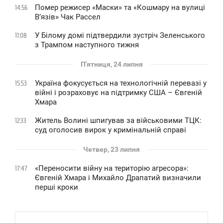
Помер режисер «Маски» та «Кошмару на вулиці
14:56
В’язів» Чак Рассел
У Білому домі підтвердили зустріч Зеленського
11:08
з Трампом наступного тижня
П'ятниця, 24 липня
Україна фокусується на технологічній перевазі у
15:53
війні і розраховує на підтримку США – Євгеній
Хмара
Житель Волині шпигував за військовими ТЦК:
12:33
суд оголосив вирок у кримінальній справі
Четвер, 23 липня
«Переносити війну на територію агресора»:
17:47
Євгеній Хмара і Михайло Драпатий визначили
перші кроки