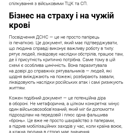
спілкування з військовими ТЦК та СП.
Бізнес на страху і на чужій
крові
Посвідчення ДСНС — це не просто папірець
із печаткою. Це документ, який має підтверджувати,
що людина справді виконує важливу роботу в тилу:
рятує людей, ліквідовує наслідки обстрілів, працює там,
де її присутність критично потрібна. Саме тому в цій
схемі є особлива цинічність. Вона паразитувала
на довірі до справжніх рятувальників — людей, які
щодня виїжджають на пожежі, розбирають завали,
ліквідовують наслідки російських атак і самі ризикують
життям.
Кожен подібний документ — це потенційна діра
в обороні. Не метафорична, а цілком конкретна: мінус
один військовозобовʼязаний, який міг би допомогти
підрозділам на передовій і плюс одна фальшива
«бронь». Це вже не просто шахрайство з паперами,
а підрив мобілізаційних заходів у час, коли країна воює,
а кожна людина в строю має значення.