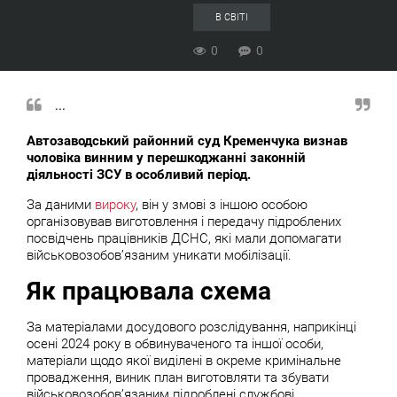
В СВІТІ
0
0
...
Автозаводський районний суд Кременчука визнав
чоловіка винним у перешкоджанні законній
діяльності ЗСУ в особливий період.
За даними
вироку
, він у змові з іншою особою
організовував виготовлення і передачу підроблених
посвідчень працівників ДСНС, які мали допомагати
військовозобов’язаним уникати мобілізації.
Як працювала схема
За матеріалами досудового розслідування, наприкінці
осені 2024 року в обвинуваченого та іншої особи,
матеріали щодо якої виділені в окреме кримінальне
провадження, виник план виготовляти та збувати
військовозобов’язаним підроблені службові