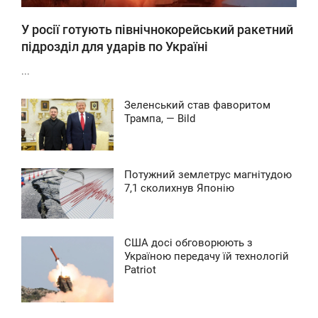
У росії готують північнокорейський ракетний
підрозділ для ударів по Україні
...
Зеленський став фаворитом
2:41
Трампа, — Bild
ЕРЕДА
0
Потужний землетрус магнітудою
0:39
7,1 сколихнув Японію
ВТОРОК
0
США досі обговорюють з
0:24
Україною передачу їй технологій
Patriot
ЕДІЛЯ
0