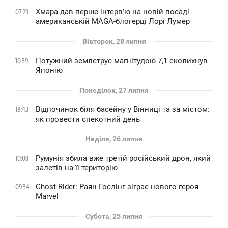
Хмара дав перше інтервʼю на новій посаді -
07:29
американській MAGA-блогерці Лорі Лумер
Вівторок, 28 липня
Потужний землетрус магнітудою 7,1 сколихнув
10:39
Японію
Понеділок, 27 липня
Відпочинок біля басейну у Вінниці та за містом:
18:43
як провести спекотний день
Неділя, 26 липня
Румунія збила вже третій російський дрон, який
10:09
залетів на її територію
Ghost Rider: Раян Гослінг зіграє нового героя
09:34
Marvel
Субота, 25 липня