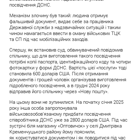
посвідчення ДСНС.
Механізм злочину був такий: людина отримує
фальшивий документ, видає себе за працівника
Державної служби з надзвичайних ситуацій і таким
чином намагається ввести в оману військових ТЦК
та СП під час мобілізаційних заходів.
Спершу, як встановив суд, обвинувачений повідомив
спільнику, що для виготовлення такого посвідчення
потрібні копії паспорта, ідентифікаційного коду та чотири
фотокартки у формі ДСНС. Вартість цієї «послуги» тоді
становила 600 доларів США. Після отримання
документів і грошей чоловік організував виготовлення
підробленого посвідчення, а в грудні 2024 року
відправив його спільнику через «Нову пошту».
На цьому вони не зупинилися. На початку січня 2025
року інша особа запропонувала
військовозобов’язаному придбати посвідчення
співробітника ДСНС уже за 2800 доларів США. Під час
зустрічі біля магазину «Оптовичок» у селі Дмитрівка
Кременчуцького району йому пояснили,
як користуватися документом і як поводитися під час