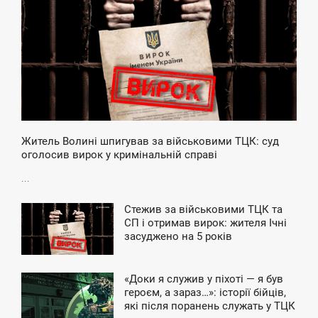
ЯТНИЦЯ
Житель Волині шпигував за військовими ТЦК: суд
оголосив вирок у кримінальній справі
...
Стежив за військовими ТЦК та
4:38
СП і отримав вирок: жителя Ічні
засуджено на 5 років
ЯТНИЦЯ
«Доки я служив у піхоті — я був
7:56
героєм, а зараз…»: історії бійців,
які після поранень служать у ТЦК
ЯТНИЦЯ