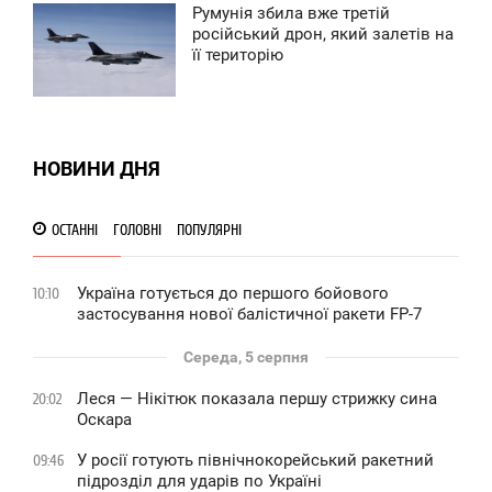
Румунія збила вже третій
0:09
російський дрон, який залетів на
її територію
ЕДІЛЯ
0
0
НОВИНИ ДНЯ
ОСТАННІ
ГОЛОВНІ
ПОПУЛЯРНІ
Україна готується до першого бойового
10:10
застосування нової балістичної ракети FP-7
Середа, 5 серпня
Леся — Нікітюк показала першу стрижку сина
20:02
Оскара
У росії готують північнокорейський ракетний
09:46
підрозділ для ударів по Україні