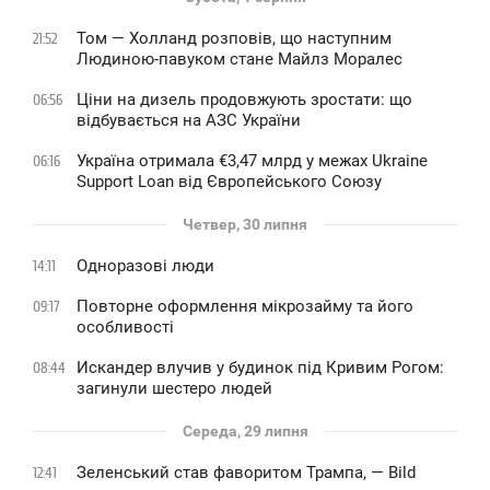
Том — Холланд розповів, що наступним
21:52
Людиною-павуком стане Майлз Моралес
Ціни на дизель продовжують зростати: що
06:56
відбувається на АЗС України
Україна отримала €3,47 млрд у межах Ukraine
06:16
Support Loan від Європейського Союзу
Четвер, 30 липня
Одноразові люди
14:11
Повторне оформлення мікрозайму та його
09:17
особливості
Искандер влучив у будинок під Кривим Рогом:
08:44
загинули шестеро людей
Середа, 29 липня
Зеленський став фаворитом Трампа, — Bild
12:41