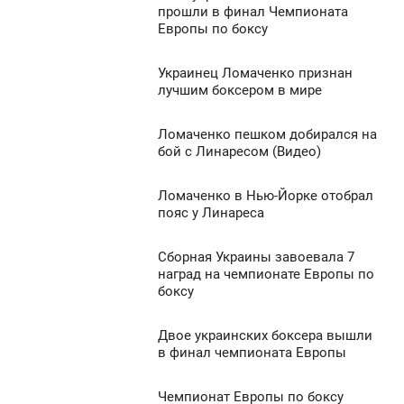
8:27
0
прошли в финал Чемпионата
Европы по боксу
ВТОРОК
6 547
0
Украинец Ломаченко признан
12:19
лучшим боксером в мире
УБОТА
6 721
Ломаченко пешком добирался на
8:10
0
бой с Линаресом (Видео)
ВТОРОК
6 398
Ломаченко в Нью-Йорке отобрал
1:47
0
пояс у Линареса
ЕДІЛЯ
6 851
Сборная Украины завоевала 7
3:04
0
наград на чемпионате Европы по
боксу
ЕТВЕР
6 917
0
Двое украинских боксера вышли
0:57
в финал чемпионата Европы
ЕРЕДА
6 504
Чемпионат Европы по боксу