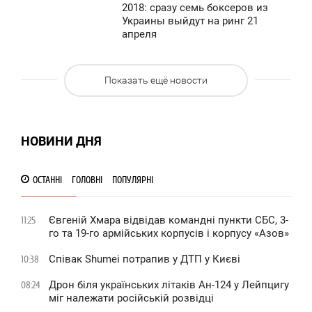
2:41
0
2018: сразу семь боксеров из
Украины выйдут на ринг 21
УБОТА
апреля
6 250
0
Показать ещё новости
6 458
НОВИНИ ДНЯ
ОСТАННІ
ГОЛОВНІ
ПОПУЛЯРНІ
Євгеній Хмара відвідав командні пункти СБС, 3-
11:25
го та 19-го армійських корпусів і корпусу «Азов»
Співак Shumei потрапив у ДТП у Києві
10:38
Дрон біля українських літаків Ан-124 у Лейпцигу
08:24
міг належати російській розвідці