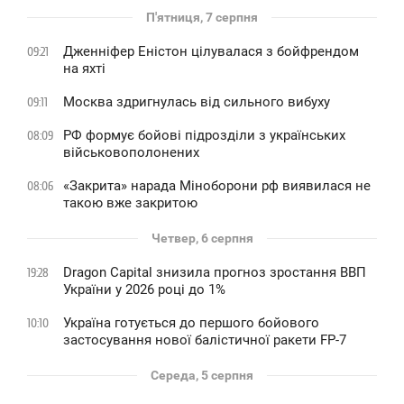
П'ятниця, 7 серпня
Дженніфер Еністон цілувалася з бойфрендом
09:21
на яхті
Москва здригнулась від сильного вибуху
09:11
РФ формує бойові підрозділи з українських
08:09
військовополонених
«Закрита» нарада Міноборони рф виявилася не
08:06
такою вже закритою
Четвер, 6 серпня
Dragon Capital знизила прогноз зростання ВВП
19:28
України у 2026 році до 1%
Україна готується до першого бойового
10:10
застосування нової балістичної ракети FP-7
Середа, 5 серпня