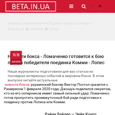
Новини, останні новини України та світу сьогодні —
Beta.in.ua
Новини
Спорт
16:18
Новости бокса - Ломаченко готовится к бою
против победителя поединка Комми - Лопес
ВІВТОРОК
Наши журналисты подготовили для вас статью из
0
последних интересных событий в мировом боксе. В этом
выпуске читайте актуальные
новости бокса
: украинский боксер Виктор Постол сразится с
35 173
Рамиресом 1 февраля 2020 года; Джошуа поделился секретом,
кто из его соперников имеет самый сильный удар; Ломаченко
готов пропустить промежуточный бой ради подготовки к
поединку против Лопеса или Комми.
Райан Бэйдер — Чейк Конго