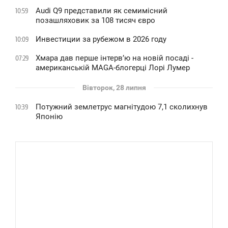
Audi Q9 представили як семимісний
10:59
позашляховик за 108 тисяч євро
Инвестиции за рубежом в 2026 году
10:09
Хмара дав перше інтервʼю на новій посаді -
07:29
американській MAGA-блогерці Лорі Лумер
Вівторок, 28 липня
Потужний землетрус магнітудою 7,1 сколихнув
10:39
Японію