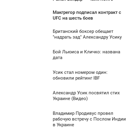
5:50
Макгрегор подписал контракт с
ЯТНИЦЯ
1:57
UFC на шесть боев
9 103
ЯТНИЦЯ
Британский боксер обещает
6:53
"надрать зад" Александру Усику
9 078
УБОТА
Бой Льюиса и Кличко: названа
3:38
0
дата
ПОНЕДІЛОК
5 695
Усик стал номером один:
5:35
0
обновили рейтинг IBF
УБОТА
6 084
Александр Усик посвятил стих
1:09
0
Украине (Видео)
ЯТНИЦЯ
5 556
Владимир Продивус провел
7:13
0
рабочую встречу с Послом Индии
в Украине
ПОНЕДІЛОК
5 976