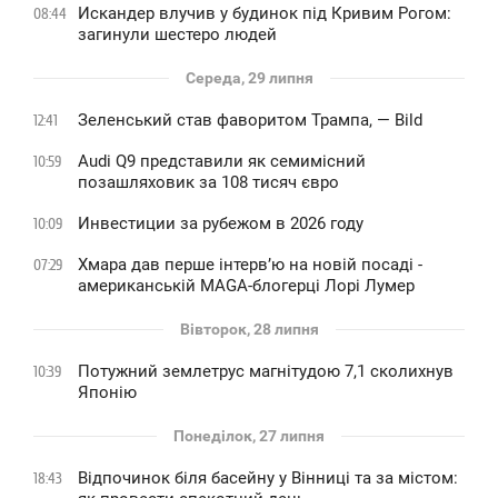
Искандер влучив у будинок під Кривим Рогом:
08:44
загинули шестеро людей
Середа, 29 липня
Зеленський став фаворитом Трампа, — Bild
12:41
Audi Q9 представили як семимісний
10:59
позашляховик за 108 тисяч євро
Инвестиции за рубежом в 2026 году
10:09
Хмара дав перше інтервʼю на новій посаді -
07:29
американській MAGA-блогерці Лорі Лумер
Вівторок, 28 липня
Потужний землетрус магнітудою 7,1 сколихнув
10:39
Японію
Понеділок, 27 липня
Відпочинок біля басейну у Вінниці та за містом:
18:43