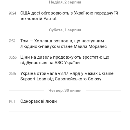
Неділя, 2 серпня
США досі обговорюють з Україною передачу їй
20:24
технологій Patriot
Субота, 1 серпня
Том — Холланд розповів, що наступним
21:52
Людиною-павуком стане Майлз Моралес
Ціни на дизель продовжують зростати: що
06:56
відбувається на АЗС України
Україна отримала €3,47 млрд у межах Ukraine
06:16
Support Loan від Європейського Союзу
Четвер, 30 липня
Одноразові люди
14:11