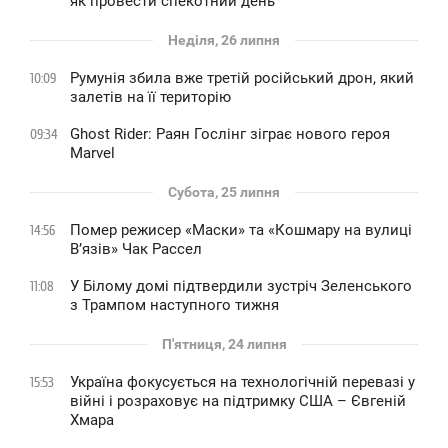
як провести спекотний день
Неділя, 26 липня
Румунія збила вже третій російський дрон, який
10:09
залетів на її територію
Ghost Rider: Раян Гослінг зіграє нового героя
09:34
Marvel
Субота, 25 липня
Помер режисер «Маски» та «Кошмару на вулиці
14:56
В’язів» Чак Рассел
У Білому домі підтвердили зустріч Зеленського
11:08
з Трампом наступного тижня
П'ятниця, 24 липня
Україна фокусується на технологічній перевазі у
15:53
війні і розраховує на підтримку США – Євгеній
Хмара