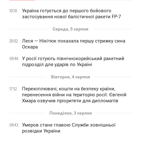
Україна готується до першого бойового
10:10
застосування нової балістичної ракети FP-7
Середа, 5 серпня
Леся — Нікітюк показала першу стрижку сина
20:02
Оскара
У росії готують північнокорейський ракетний
09:46
підрозділ для ударів по Україні
Вівторок, 4 серпня
Перехоплювачі, кошти на безпеку країни,
17:52
перенесення війни на територію росії: Євгеній
Хмара озвучив пріоритети для дипломатів
Понеділок, 3 серпня
Умеров стане главою Служби зовнішньої
09:43
розвідки України