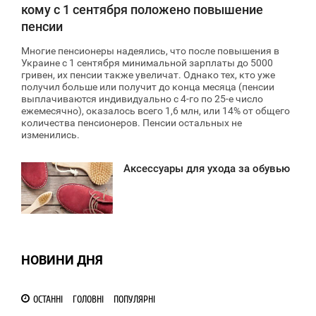
кому с 1 сентября положено повышение
пенсии
Многие пенсионеры надеялись, что после повышения в
Украине с 1 сентября минимальной зарплаты до 5000
гривен, их пенсии также увеличат. Однако тех, кто уже
получил больше или получит до конца месяца (пенсии
выплачиваются индивидуально с 4-го по 25-е число
ежемесячно), оказалось всего 1,6 млн, или 14% от общего
количества пенсионеров. Пенсии остальных не
изменились.
Аксессуары для ухода за обувью
1:20
ЕРЕДА
1 283
НОВИНИ ДНЯ
ОСТАННІ
ГОЛОВНІ
ПОПУЛЯРНІ