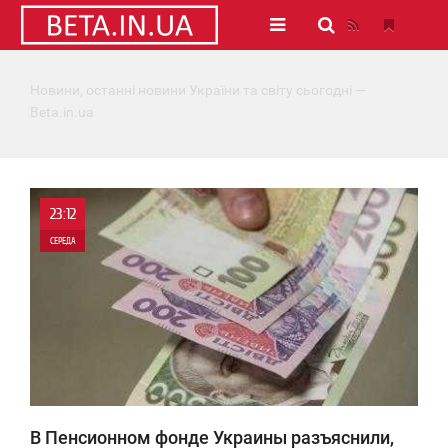
Новини, останні новини України та світу сьогодні —
Beta.in.ua
23:12
СЕРЕДА
0
3 520
В Пенсионном фонде Украины разъяснили,