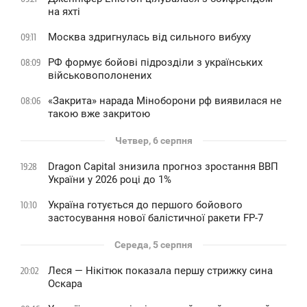
на яхті
Москва здригнулась від сильного вибуху
09:11
РФ формує бойові підрозділи з українських
08:09
військовополонених
«Закрита» нарада Міноборони рф виявилася не
08:06
такою вже закритою
Четвер, 6 серпня
Dragon Capital знизила прогноз зростання ВВП
19:28
України у 2026 році до 1%
Україна готується до першого бойового
10:10
застосування нової балістичної ракети FP-7
Середа, 5 серпня
Леся — Нікітюк показала першу стрижку сина
20:02
Оскара