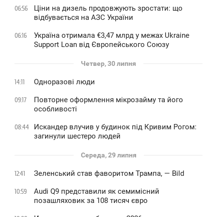
Ціни на дизель продовжують зростати: що
06:56
відбувається на АЗС України
Україна отримала €3,47 млрд у межах Ukraine
06:16
Support Loan від Європейського Союзу
Четвер, 30 липня
Одноразові люди
14:11
Повторне оформлення мікрозайму та його
09:17
особливості
Искандер влучив у будинок під Кривим Рогом:
08:44
загинули шестеро людей
Середа, 29 липня
Зеленський став фаворитом Трампа, — Bild
12:41
Audi Q9 представили як семимісний
10:59
позашляховик за 108 тисяч євро