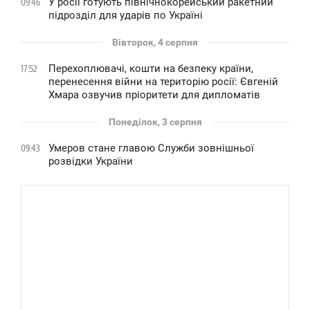
У росії готують північнокорейський ракетний
09:46
підрозділ для ударів по Україні
Вівторок, 4 серпня
Перехоплювачі, кошти на безпеку країни,
17:52
перенесення війни на територію росії: Євгеній
Хмара озвучив пріоритети для дипломатів
Понеділок, 3 серпня
Умеров стане главою Служби зовнішньої
09:43
розвідки України