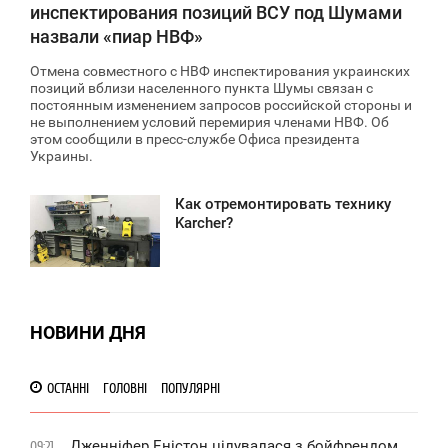
инспектирования позиций ВСУ под Шумами
назвали «пиар НВФ»
Отмена совместного с НВФ инспектирования украинских
позиций вблизи населенного пункта Шумы связан с
постоянным изменением запросов российской стороны и
не выполнением условий перемирия членами НВФ. Об
этом сообщили в пресс-службе Офиса президента
Украины.
Как отремонтировать технику
5:19
Karcher?
ЕТВЕР
1 508
НОВИНИ ДНЯ
ОСТАННІ
ГОЛОВНІ
ПОПУЛЯРНІ
Дженніфер Еністон цілувалася з бойфрендом
09:21