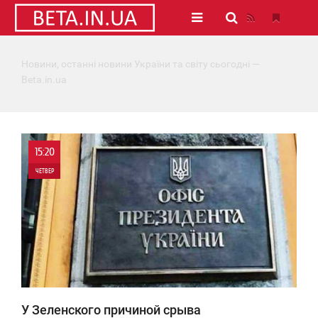
Новини, останні новини України та світу сьогодні —
Beta.in.ua
15:20
ЧЕТВЕР
0
3 747
У Зеленского причиной срыва