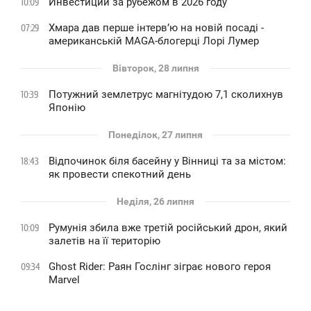
Инвестиции за рубежом в 2026 году
10:09
Хмара дав перше інтервʼю на новій посаді -
07:29
американській MAGA-блогерці Лорі Лумер
Вівторок, 28 липня
Потужний землетрус магнітудою 7,1 сколихнув
10:39
Японію
Понеділок, 27 липня
Відпочинок біля басейну у Вінниці та за містом:
18:43
як провести спекотний день
Неділя, 26 липня
Румунія збила вже третій російський дрон, який
10:09
залетів на її територію
Ghost Rider: Раян Гослінг зіграє нового героя
09:34
Marvel