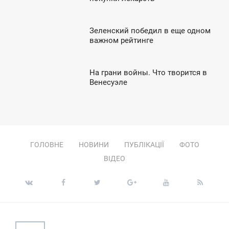
ЕТВЕР
Зеленский победил в еще одном
5:40
важном рейтинге
ПОНЕДІЛОК
На грани войны. Что творится в
4:53
Венесуэле
ЯТНИЦЯ
ГОЛОВНЕ
НОВИНИ
ПУБЛІКАЦІЇ
ФОТО
ВІДЕО