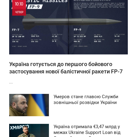
10:10
ЧЕТВЕР
0
0
Україна готується до першого бойового
застосування нової балістичної ракети FP-7
...
Умеров стане главою Служби
9:43
зовнішньої розвідки України
ПОНЕДІЛОК
0
Україна отримала €3,47 млрд у
6:16
межах Ukraine Support Loan від