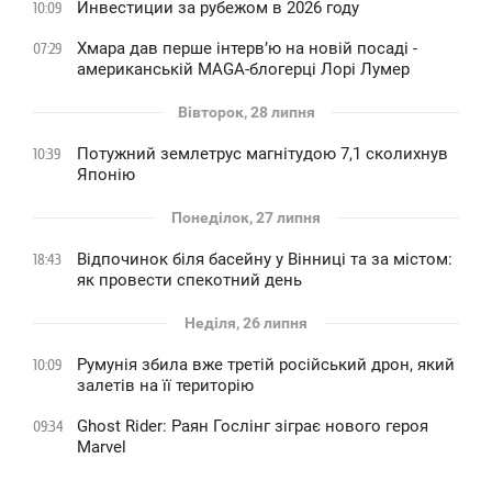
Инвестиции за рубежом в 2026 году
10:09
Хмара дав перше інтервʼю на новій посаді -
07:29
американській MAGA-блогерці Лорі Лумер
Вівторок, 28 липня
Потужний землетрус магнітудою 7,1 сколихнув
10:39
Японію
Понеділок, 27 липня
Відпочинок біля басейну у Вінниці та за містом:
18:43
як провести спекотний день
Неділя, 26 липня
Румунія збила вже третій російський дрон, який
10:09
залетів на її територію
Ghost Rider: Раян Гослінг зіграє нового героя
09:34
Marvel