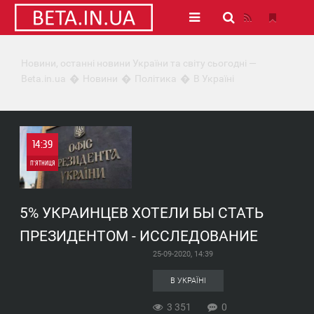
Новини, останні новини України та світу сьогодні —
Beta.in.ua
Новини
Політика
В Україні
14:39
П'ЯТНИЦЯ
0
5% УКРАИНЦЕВ ХОТЕЛИ БЫ СТАТЬ
3 351
ПРЕЗИДЕНТОМ - ИССЛЕДОВАНИЕ
25-09-2020, 14:39
В УКРАЇНІ
3 351
0