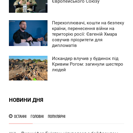
Європейського Союзу
ЯТНИЦЯ
0
Перехоплювачі, кошти на безпеку
7:52
країни, перенесення війни на
територію росії: Євгеній Хмара
ВТОРОК
озвучив пріоритети для
дипломатів
0
Искандер влучив у будинок під
8:44
Кривим Рогом: загинули шестеро
людей
ЕТВЕР
0
0
НОВИНИ ДНЯ
ОСТАННІ
ГОЛОВНІ
ПОПУЛЯРНІ