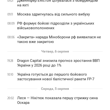
Дженніфер Еністон цілувалася з бойфрендом
09:21
на яхті
Москва здригнулась від сильного вибуху
09:11
РФ формує бойові підрозділи з українських
08:09
військовополонених
«Закрита» нарада Міноборони рф виявилася не
08:06
такою вже закритою
Четвер, 6 серпня
Dragon Capital знизила прогноз зростання ВВП
19:28
України у 2026 році до 1%
Україна готується до першого бойового
10:10
застосування нової балістичної ракети FP-7
Середа, 5 серпня
Леся — Нікітюк показала першу стрижку сина
20:02
Оскара