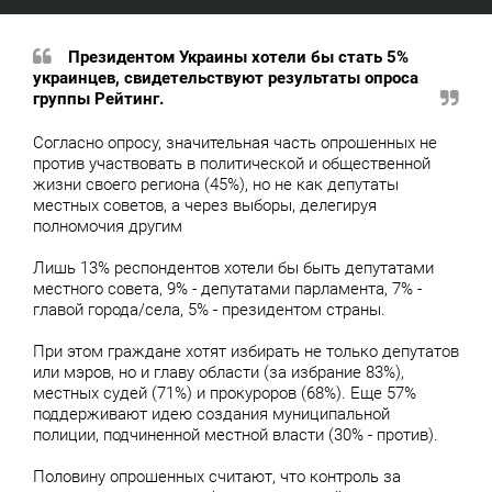
Президентом Украины хотели бы стать 5%
украинцев, свидетельствуют результаты опроса
группы Рейтинг.
Согласно опросу, значительная часть опрошенных не
против участвовать в политической и общественной
жизни своего региона (45%), но не как депутаты
местных советов, а через выборы, делегируя
полномочия другим
Лишь 13% респондентов хотели бы быть депутатами
местного совета, 9% - депутатами парламента, 7% -
главой города/села, 5% - президентом страны.
При этом граждане хотят избирать не только депутатов
или мэров, но и главу области (за избрание 83%),
местных судей (71%) и прокуроров (68%). Еще 57%
поддерживают идею создания муниципальной
полиции, подчиненной местной власти (30% - против).
Половину опрошенных считают, что контроль за