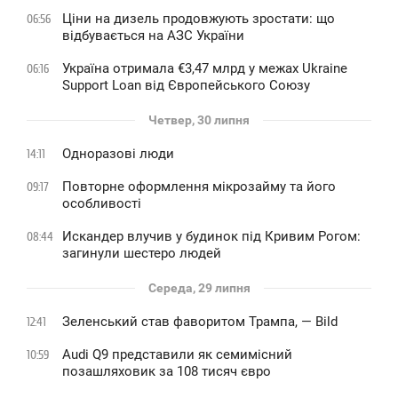
Ціни на дизель продовжують зростати: що
06:56
відбувається на АЗС України
Україна отримала €3,47 млрд у межах Ukraine
06:16
Support Loan від Європейського Союзу
Четвер, 30 липня
Одноразові люди
14:11
Повторне оформлення мікрозайму та його
09:17
особливості
Искандер влучив у будинок під Кривим Рогом:
08:44
загинули шестеро людей
Середа, 29 липня
Зеленський став фаворитом Трампа, — Bild
12:41
Audi Q9 представили як семимісний
10:59
позашляховик за 108 тисяч євро