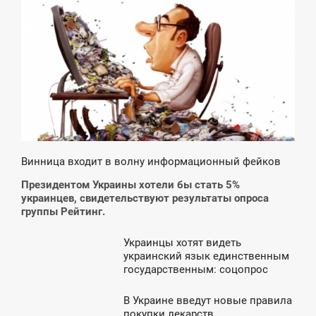
7:42
ЕТВЕР
Винница входит в волну информационный фейков
Президентом Украины хотели бы стать 5%
украинцев, свидетельствуют результаты опроса
группы Рейтинг.
Украинцы хотят видеть
2:49
украинский язык единственным
государственным: соцопрос
ВТОРОК
В Украине введут новые правила
2:43
покупки лекарств