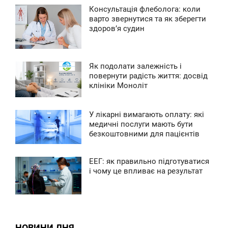
Консультація флеболога: коли
7:01
варто звернутися та як зберегти
здоров’я судин
ЕРЕДА
0
Як подолати залежність і
3:49
повернути радість життя: досвід
клініки Моноліт
ЕТВЕР
0
У лікарні вимагають оплату: які
5:57
медичні послуги мають бути
безкоштовними для пацієнтів
УБОТА
0
ЕЕГ: як правильно підготуватися
9:58
і чому це впливає на результат
ВТОРОК
0
НОВИНИ ДНЯ