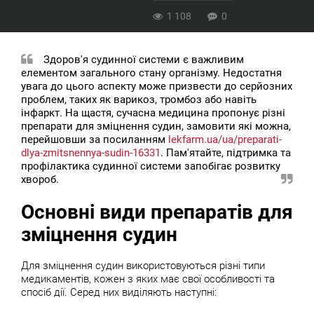
1 108
0
Здоров'я судинної системи є важливим
елементом загального стану організму. Недостатня
увага до цього аспекту може призвести до серйозних
проблем, таких як варикоз, тромбоз або навіть
інфаркт. На щастя, сучасна медицина пропонує різні
препарати для зміцнення судин, замовити які можна,
перейшовши за посиланням
lekfarm.ua/ua/preparati-
dlya-zmitsnennya-sudin-16331
. Пам'ятайте, підтримка та
профілактика судинної системи запобігає розвитку
хвороб.
Основні види препаратів для
зміцнення судин
Для зміцнення судин використовуються різні типи
медикаментів, кожен з яких має свої особливості та
спосіб дії. Серед них виділяють наступні: