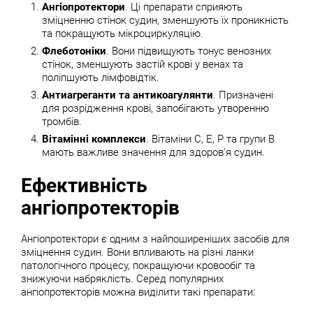
Ангіопротектори
. Ці препарати сприяють
зміцненню стінок судин, зменшують їх проникність
та покращують мікроциркуляцію.
Флеботоніки
. Вони підвищують тонус венозних
стінок, зменшують застій крові у венах та
поліпшують лімфовідтік.
Антиагреганти та антикоагулянти
. Призначені
для розрідження крові, запобігають утворенню
тромбів.
Вітамінні комплекси
. Вітаміни С, Е, Р та групи В
мають важливе значення для здоров'я судин.
Ефективність
ангіопротекторів
Ангіопротектори є одним з найпоширеніших засобів для
зміцнення судин. Вони впливають на різні ланки
патологічного процесу, покращуючи кровообіг та
знижуючи набряклість. Серед популярних
ангіопротекторів можна виділити такі препарати: