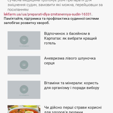
сучасна медицина пропонує різні препарати для
зміцнення судин, замовити які можна, перейшовши за
посиланням
lekfarm.ua/ua/preparati-dlya-zmitsnennya-sudin-16331
.
Пам'ятайте, підтримка та профілактика судинної системи
запобігає розвитку хвороб.
Відпочинок з басейном в
7:13
Карпатах: як вибрати кращий
готель
ЯТНИЦЯ
Аневризма лівого шлуночка
1:08
серця
ПОНЕДІЛОК
Вітаміни та мінерали: користь
0:02
для організму і поради вибору
ЕТВЕР
Чи дійсно перші страви корисні
4:57
для здоров'я людини.