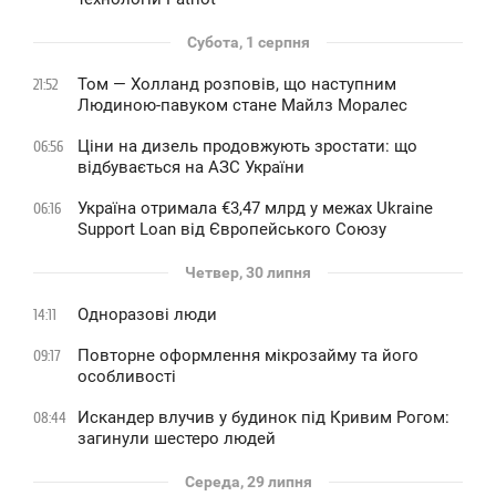
Субота, 1 серпня
Том — Холланд розповів, що наступним
21:52
Людиною-павуком стане Майлз Моралес
Ціни на дизель продовжують зростати: що
06:56
відбувається на АЗС України
Україна отримала €3,47 млрд у межах Ukraine
06:16
Support Loan від Європейського Союзу
Четвер, 30 липня
Одноразові люди
14:11
Повторне оформлення мікрозайму та його
09:17
особливості
Искандер влучив у будинок під Кривим Рогом:
08:44
загинули шестеро людей
Середа, 29 липня