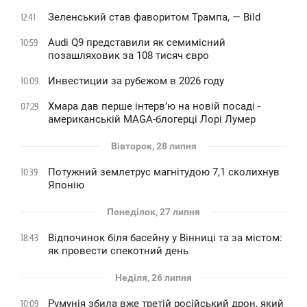
Зеленський став фаворитом Трампа, — Bild
12:41
Audi Q9 представили як семимісний
10:59
позашляховик за 108 тисяч євро
Инвестиции за рубежом в 2026 году
10:09
Хмара дав перше інтервʼю на новій посаді -
07:29
американській MAGA-блогерці Лорі Лумер
Вівторок, 28 липня
Потужний землетрус магнітудою 7,1 сколихнув
10:39
Японію
Понеділок, 27 липня
Відпочинок біля басейну у Вінниці та за містом:
18:43
як провести спекотний день
Неділя, 26 липня
Румунія збила вже третій російський дрон, який
10:09