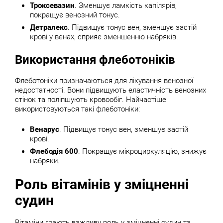
Троксевазин
. Зменшує ламкість капілярів,
покращує венозний тонус.
Детралекс
. Підвищує тонус вен, зменшує застій
крові у венах, сприяє зменшенню набряків.
Використання флеботоніків
Флеботоніки призначаються для лікування венозної
недостатності. Вони підвищують еластичність венозних
стінок та поліпшують кровообіг. Найчастіше
використовуються такі флеботоніки:
Венарус
. Підвищує тонус вен, зменшує застій
крові.
Флебодія 600
. Покращує мікроциркуляцію, знижує
набряки.
Роль вітамінів у зміцненні
судин
Вітаміни грають важливу роль у зміцненні судин та