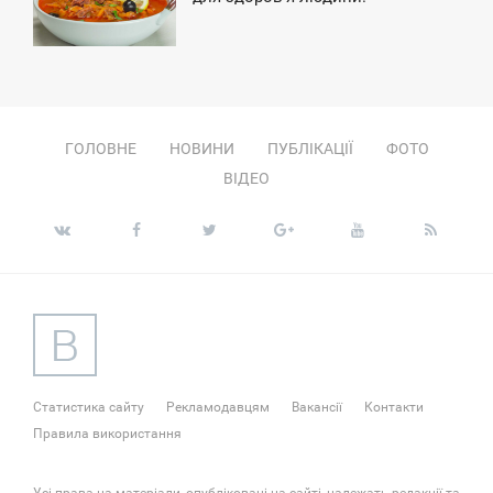
ВТОРОК
ГОЛОВНЕ
НОВИНИ
ПУБЛІКАЦІЇ
ФОТО
ВІДЕО
Статистика сайту
Рекламодавцям
Вакансії
Контакти
Правила використання
Усі права на матеріали, опубліковані на сайті, належать редакції та