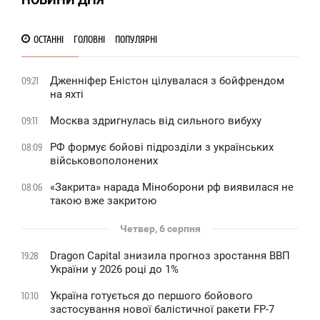
0
ОСТАННІ
ГОЛОВНІ
ПОПУЛЯРНІ
Дженніфер Еністон цілувалася з бойфрендом
09:21
на яхті
Москва здригнулась від сильного вибуху
09:11
РФ формує бойові підрозділи з українських
08:09
військовополонених
«Закрита» нарада Міноборони рф виявилася не
08:06
такою вже закритою
Четвер, 6 серпня
Dragon Capital знизила прогноз зростання ВВП
19:28
України у 2026 році до 1%
Україна готується до першого бойового
10:10
застосування нової балістичної ракети FP-7