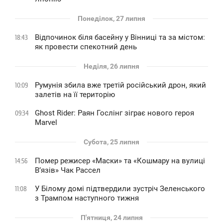
Понеділок, 27 липня
Відпочинок біля басейну у Вінниці та за містом:
18:43
як провести спекотний день
Неділя, 26 липня
Румунія збила вже третій російський дрон, який
10:09
залетів на її територію
Ghost Rider: Раян Гослінг зіграє нового героя
09:34
Marvel
Субота, 25 липня
Помер режисер «Маски» та «Кошмару на вулиці
14:56
В’язів» Чак Рассел
У Білому домі підтвердили зустріч Зеленського
11:08
з Трампом наступного тижня
П'ятниця, 24 липня