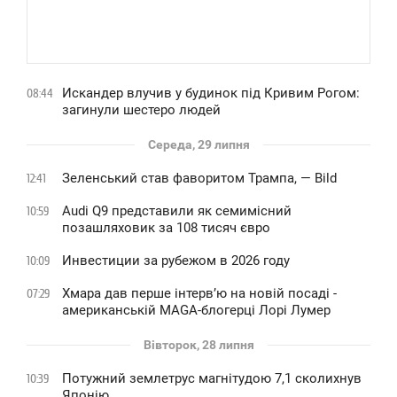
Искандер влучив у будинок під Кривим Рогом:
08:44
загинули шестеро людей
Середа, 29 липня
Зеленський став фаворитом Трампа, — Bild
12:41
Audi Q9 представили як семимісний
10:59
позашляховик за 108 тисяч євро
Инвестиции за рубежом в 2026 году
10:09
Хмара дав перше інтервʼю на новій посаді -
07:29
американській MAGA-блогерці Лорі Лумер
Вівторок, 28 липня
Потужний землетрус магнітудою 7,1 сколихнув
10:39
Японію