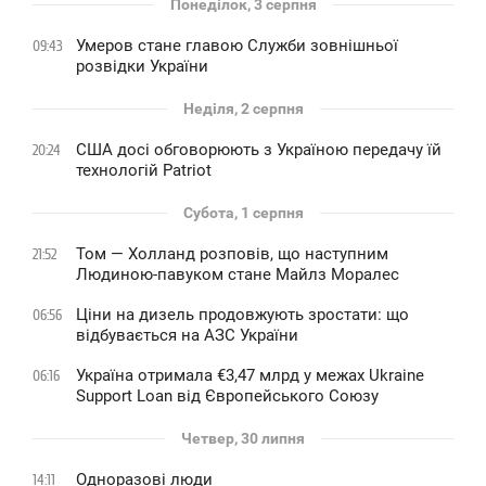
Понеділок, 3 серпня
Умеров стане главою Служби зовнішньої
09:43
розвідки України
Неділя, 2 серпня
США досі обговорюють з Україною передачу їй
20:24
технологій Patriot
Субота, 1 серпня
Том — Холланд розповів, що наступним
21:52
Людиною-павуком стане Майлз Моралес
Ціни на дизель продовжують зростати: що
06:56
відбувається на АЗС України
Україна отримала €3,47 млрд у межах Ukraine
06:16
Support Loan від Європейського Союзу
Четвер, 30 липня
Одноразові люди
14:11