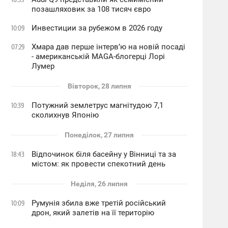
позашляховик за 108 тисяч євро
Инвестиции за рубежом в 2026 году
10:09
Хмара дав перше інтервʼю на новій посаді
07:29
- американській MAGA-блогерці Лорі
Лумер
Вівторок, 28 липня
Потужний землетрус магнітудою 7,1
10:39
сколихнув Японію
Понеділок, 27 липня
Відпочинок біля басейну у Вінниці та за
18:43
містом: як провести спекотний день
Неділя, 26 липня
Румунія збила вже третій російський
10:09
дрон, який залетів на її територію