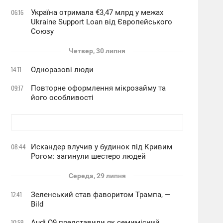
Україна отримала €3,47 млрд у межах
06:16
Ukraine Support Loan від Європейського
Союзу
Четвер, 30 липня
Одноразові люди
14:11
Повторне оформлення мікрозайму та
09:17
його особливості
Искандер влучив у будинок під Кривим
08:44
Рогом: загинули шестеро людей
Середа, 29 липня
Зеленський став фаворитом Трампа, —
12:41
Bild
Audi Q9 представили як семимісний
10:59