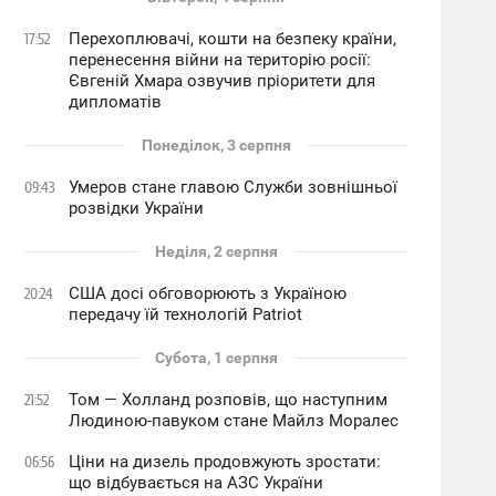
Перехоплювачі, кошти на безпеку країни,
17:52
перенесення війни на територію росії:
Євгеній Хмара озвучив пріоритети для
дипломатів
Понеділок, 3 серпня
Умеров стане главою Служби зовнішньої
09:43
розвідки України
Неділя, 2 серпня
США досі обговорюють з Україною
20:24
передачу їй технологій Patriot
Субота, 1 серпня
Том — Холланд розповів, що наступним
21:52
Людиною-павуком стане Майлз Моралес
Ціни на дизель продовжують зростати:
06:56
що відбувається на АЗС України