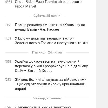
Ghost Rider: Раян Гослінг зіграє нового
09:34
героя Marvel
Субота, 25 липня
Помер режисер «Маски» та «Кошмару на
14:56
вулиці В’язів» Чак Рассел
У Білому домі підтвердили зустріч
11:08
Зеленського з Трампом наступного тижня
П'ятниця, 24 липня
Україна фокусується на технологічній
15:53
перевазі у війні і розраховує на підтримку
США – Євгеній Хмара
Житель Волині шпигував за військовими
12:33
ТЦК: суд оголосив вирок у кримінальній
справі
Четвер, 23 липня
«Переносити війну на територію
17:47