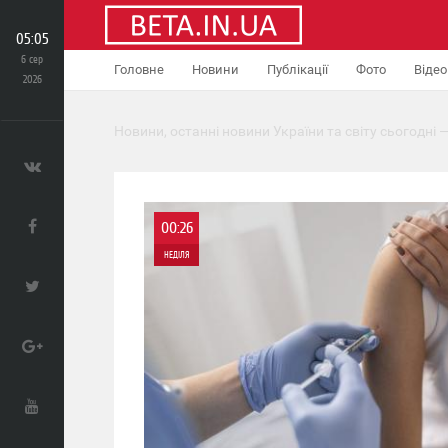
05:05
6 сер
Головне
Новини
Публікації
Фото
Відео
2026
Новини, останні новини України та світу сьогодні —
00:26
НЕДІЛЯ
0
345