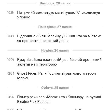
Вівторок, 28 липня
Потужний землетрус магнітудою 7,1 сколихнув
10:39
Японію
Понеділок, 27 липня
Відпочинок біля басейну у Вінниці та за містом:
18:43
як провести спекотний день
Неділя, 26 липня
Румунія збила вже третій російський дрон, який
10:09
залетів на її територію
Ghost Rider: Раян Гослінг зіграє нового героя
09:34
Marvel
Субота, 25 липня
Помер режисер «Маски» та «Кошмару на вулиці
14:56
В’язів» Чак Рассел