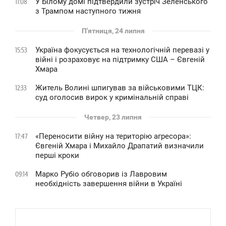
У Білому домі підтвердили зустріч Зеленського
11:08
з Трампом наступного тижня
П'ятниця, 24 липня
Україна фокусується на технологічній перевазі у
15:53
війні і розраховує на підтримку США – Євгеній
Хмара
Житель Волині шпигував за військовими ТЦК:
12:33
суд оголосив вирок у кримінальній справі
Четвер, 23 липня
«Переносити війну на територію агресора»:
17:47
Євгеній Хмара і Михайло Драпатий визначили
перші кроки
Марко Рубіо обговорив із Лавровим
09:14
необхідність завершення війни в Україні