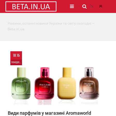
Новини, останні новини України та світу сьогодні —
Beta.in.ua
18:16
ПОНЕДІЛОК
0
478
Види парфумів у магазині Aromaworld