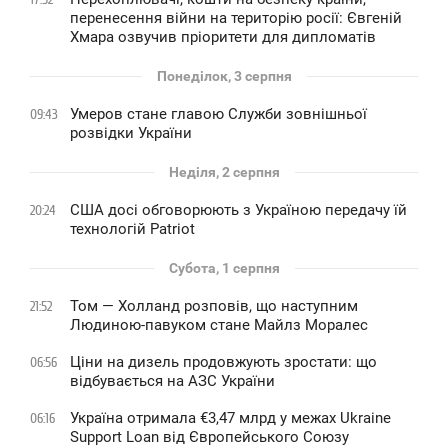
перенесення війни на територію росії: Євгеній
Хмара озвучив пріоритети для дипломатів
Понеділок, 3 серпня
Умеров стане главою Служби зовнішньої
09:43
розвідки України
Неділя, 2 серпня
США досі обговорюють з Україною передачу їй
20:24
технологій Patriot
Субота, 1 серпня
Том — Холланд розповів, що наступним
21:52
Людиною-павуком стане Майлз Моралес
Ціни на дизель продовжують зростати: що
06:56
відбувається на АЗС України
Україна отримала €3,47 млрд у межах Ukraine
06:16
Support Loan від Європейського Союзу