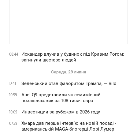
Искандер влучив у будинок під Кривим Рогом:
08:44
загинули шестеро людей
Середа, 29 липня
Зеленський став фаворитом Трампа, — Bild
12:41
Audi Q9 представили як семимісний
10:59
позашляховик за 108 тисяч євро
Инвестиции за рубежом в 2026 году
10:09
Хмара дав перше інтервʼю на новій посаді -
07:29
американській MAGA-блогерці Лорі Лумер