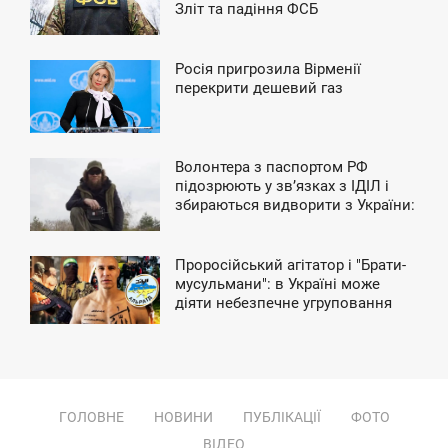
Зліт та падіння ФСБ
ЕРЕДА
Росія пригрозила Вірменії
8:30
перекрити дешевий газ
ЕТВЕР
Волонтера з паспортом РФ
11:27
підозрюють у зв’язках з ІДІЛ і
збираються видворити з України:
ЯТНИЦЯ
подробиці справи
Проросійський агітатор і "Брати-
3:59
мусульмани": в Україні може
діяти небезпечне угруповання
ПОНЕДІЛОК
ГОЛОВНЕ
НОВИНИ
ПУБЛІКАЦІЇ
ФОТО
ВІДЕО