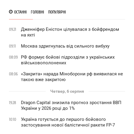
ОСТАННІ
ГОЛОВНІ
ПОПУЛЯРНІ
Дженніфер Еністон цілувалася з бойфрендом
09:21
на яхті
Москва здригнулась від сильного вибуху
09:11
РФ формує бойові підрозділи з українських
08:09
військовополонених
«Закрита» нарада Міноборони рф виявилася не
08:06
такою вже закритою
Четвер, 6 серпня
Dragon Capital знизила прогноз зростання ВВП
19:28
України у 2026 році до 1%
Україна готується до першого бойового
10:10
застосування нової балістичної ракети FP-7