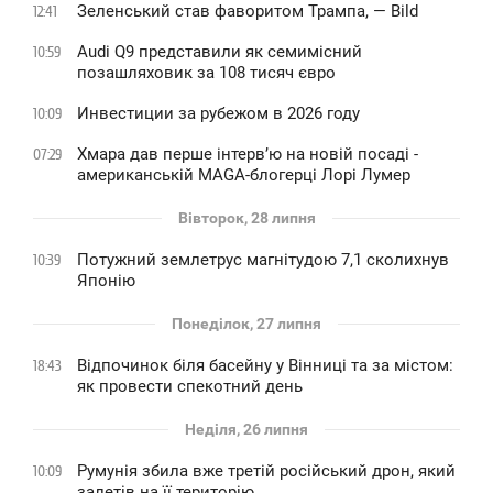
Зеленський став фаворитом Трампа, — Bild
12:41
Audi Q9 представили як семимісний
10:59
позашляховик за 108 тисяч євро
Инвестиции за рубежом в 2026 году
10:09
Хмара дав перше інтервʼю на новій посаді -
07:29
американській MAGA-блогерці Лорі Лумер
Вівторок, 28 липня
Потужний землетрус магнітудою 7,1 сколихнув
10:39
Японію
Понеділок, 27 липня
Відпочинок біля басейну у Вінниці та за містом:
18:43
як провести спекотний день
Неділя, 26 липня
Румунія збила вже третій російський дрон, який
10:09
залетів на її територію