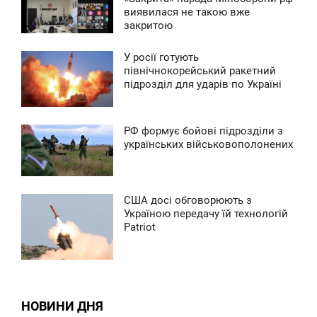
8:06
виявилася не такою вже
закритою
ЯТНИЦЯ
У росії готують
0
9:46
північнокорейський ракетний
підрозділ для ударів по Україні
ЕРЕДА
0
РФ формує бойові підрозділи з
8:09
українських військовополонених
ЯТНИЦЯ
0
США досі обговорюють з
0:24
Україною передачу їй технологій
Patriot
ЕДІЛЯ
0
0
НОВИНИ ДНЯ