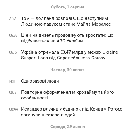
Субота, 1 серпня
Том — Холланд розповів, що наступним
21:52
Людиною-павуком стане Майлз Моралес
Ціни на дизель продовжують зростати: що
06:56
відбувається на АЗС України
Україна отримала €3,47 млрд у межах Ukraine
06:16
Support Loan від Європейського Союзу
Четвер, 30 липня
Одноразові люди
14:11
Повторне оформлення мікрозайму та його
09:17
особливості
Искандер влучив у будинок під Кривим Рогом:
08:44
загинули шестеро людей
Середа, 29 липня