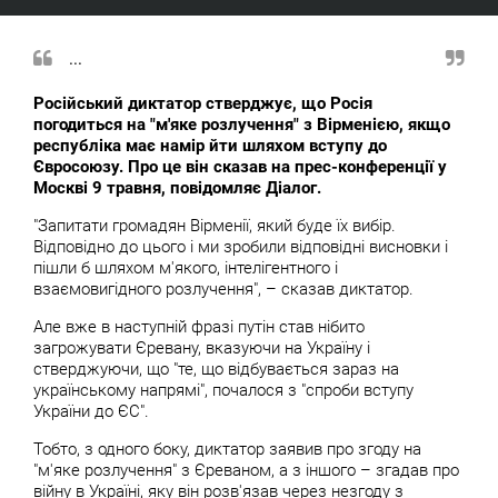
...
Російський диктатор стверджує, що Росія
погодиться на "м'яке розлучення" з Вірменією, якщо
республіка має намір йти шляхом вступу до
Євросоюзу. Про це він сказав на прес-конференції у
Москві 9 травня, повідомляє Діалог.
"Запитати громадян Вірменії, який буде їх вибір.
Відповідно до цього і ми зробили відповідні висновки і
пішли б шляхом м'якого, інтелігентного і
взаємовигідного розлучення", – сказав диктатор.
Але вже в наступній фразі путін став нібито
загрожувати Єревану, вказуючи на Україну і
стверджуючи, що "те, що відбувається зараз на
українському напрямі", почалося з "спроби вступу
України до ЄС".
Тобто, з одного боку, диктатор заявив про згоду на
"м'яке розлучення" з Єреваном, а з іншого – згадав про
війну в Україні, яку він розв'язав через незгоду з