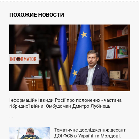
ПОХОЖИЕ НОВОСТИ
9:30
ЯТНИЦЯ
Інформаційні вкиди Росії про полонених - частина
гібридної війни: Омбудсман Дмитро Лубінець
...
Тематичне дослідження: десант
1:24
ДОІ ФСБ в Україні та Молдові.