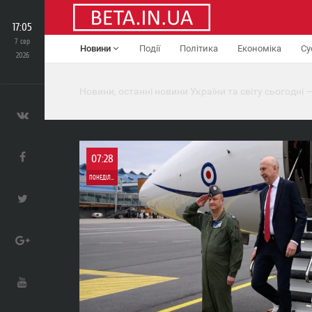
17:05
7 сер
Новини
Події
Політика
Економіка
Су
2026
Новини, останні новини України та світу сьогодні —
07:28
ПОНЕДІЛОК
0
0