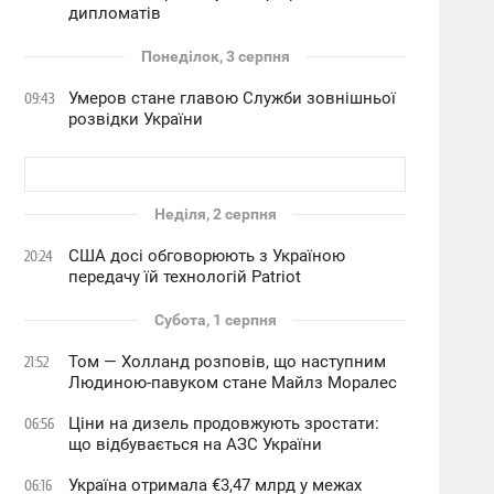
дипломатів
Понеділок, 3 серпня
Умеров стане главою Служби зовнішньої
09:43
розвідки України
Неділя, 2 серпня
США досі обговорюють з Україною
20:24
передачу їй технологій Patriot
Субота, 1 серпня
Том — Холланд розповів, що наступним
21:52
Людиною-павуком стане Майлз Моралес
Ціни на дизель продовжують зростати:
06:56
що відбувається на АЗС України
Україна отримала €3,47 млрд у межах
06:16