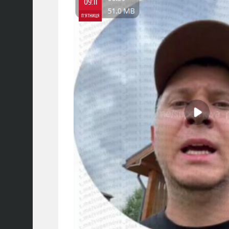
09:11
П'ЯТНИЦЯ
0
0