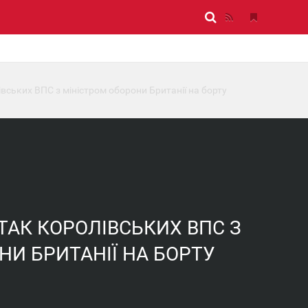
вських ВПС з міністром оборони Британії на борту
ТАК КОРОЛІВСЬКИХ ВПС З
НИ БРИТАНІЇ НА БОРТУ