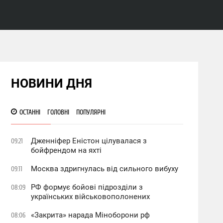
НОВИНИ ДНЯ
ОСТАННІ
ГОЛОВНІ
ПОПУЛЯРНІ
Дженніфер Еністон цілувалася з
09:21
бойфрендом на яхті
Москва здригнулась від сильного вибуху
09:11
РФ формує бойові підрозділи з
08:09
українських військовополонених
«Закрита» нарада Міноборони рф
08:06