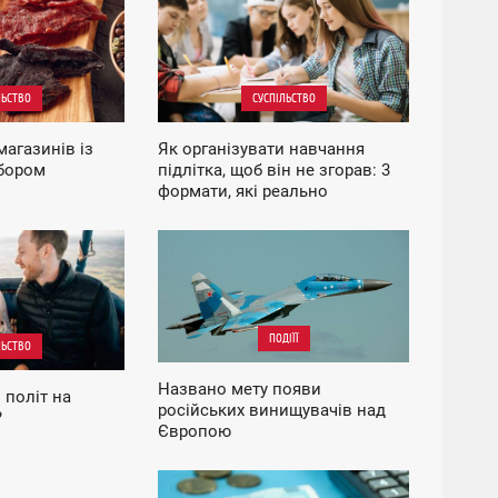
НЕДІЛЯ
ЛЬСТВО
СУСПІЛЬСТВО
магазинів із
Як організувати навчання
бором
підлітка, щоб він не згорав: 3
формати, які реально
працюють
16:04
СУБОТА
ПОДІЇЇ
ЛЬСТВО
Названо мету появи
 політ на
російських винищувачів над
?
Європою