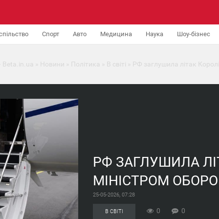
спільство
Спорт
Авто
Медицина
Наука
Шоу-бізнес
 Beta.in.ua
»
Новини
»
Політика
»
В світі
» РФ заглушила літак Королі
РФ ЗАГЛУШИЛА ЛІ
МІНІСТРОМ ОБОРО
25-05-2026, 07:28
0
0
В СВІТІ