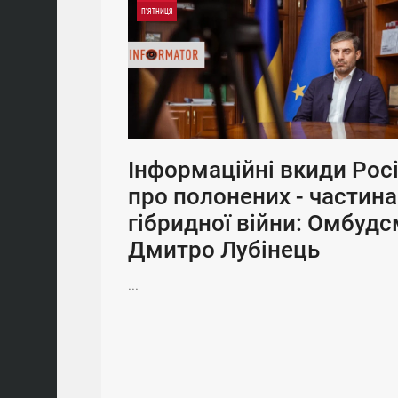
П'ЯТНИЦЯ
Інформаційні вкиди Росі
про полонених - частина
гібридної війни: Омбуд
Дмитро Лубінець
...