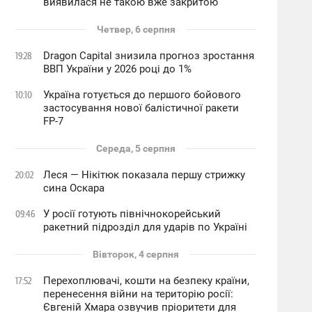
виявилася не такою вже закритою
Четвер, 6 серпня
Dragon Capital знизила прогноз зростання
19:28
ВВП України у 2026 році до 1%
Україна готується до першого бойового
10:10
застосування нової балістичної ракети
FP-7
Середа, 5 серпня
Леся — Нікітюк показала першу стрижку
20:02
сина Оскара
У росії готують північнокорейський
09:46
ракетний підрозділ для ударів по Україні
Вівторок, 4 серпня
Перехоплювачі, кошти на безпеку країни,
17:52
перенесення війни на територію росії:
Євгеній Хмара озвучив пріоритети для