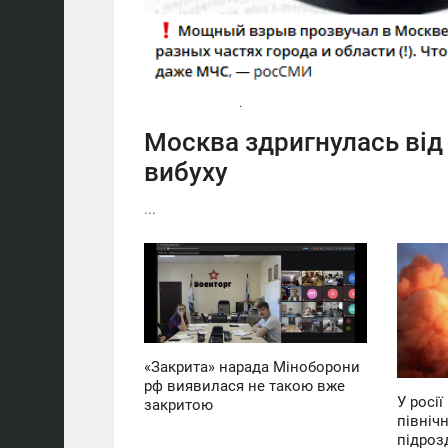
Москва здригнулась від
вибуху
...
08:06
09:46
П'ЯТНИЦЯ
СЕРЕДА
0
0
«Закрита» нарада Міноборони
рф виявилася не такою вже
У росії
закритою
північ
підрозд