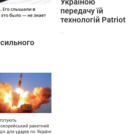
Україною
передачу їй
технологій Patriot
...
 сильного
 готують
нокорейський ракетний
іл для ударів по Україні