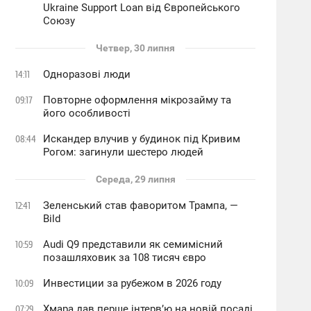
Ukraine Support Loan від Європейського
Союзу
Четвер, 30 липня
Одноразові люди
14:11
Повторне оформлення мікрозайму та
09:17
його особливості
Искандер влучив у будинок під Кривим
08:44
Рогом: загинули шестеро людей
Середа, 29 липня
Зеленський став фаворитом Трампа, —
12:41
Bild
Audi Q9 представили як семимісний
10:59
позашляховик за 108 тисяч євро
Инвестиции за рубежом в 2026 году
10:09
Хмара дав перше інтервʼю на новій посаді
07:29