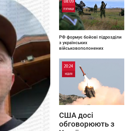
08:09
П'ЯТНИЦЯ
0
РФ формує бойові підрозділи
з українських
військовополонених
20:24
НЕДІЛЯ
0
0
США досі
обговорюють з