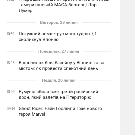
- американській MAGA-блогерці Лорі
Лумер
Вівторок, 28 липня
Потужний землетрус магнітудою 7,1
10:39
сколихнув Японію
Понеділок, 27 липня
Відпочинок біля басейну у Вінниці та за
18:43
містом: як провести спекотний день
Неділя, 26 липня
Румунія збила вже третій російський
10:09
дрон, який залетів на її територію
Ghost Rider: Раян Гослінг зіграє нового
09:34
героя Marvel