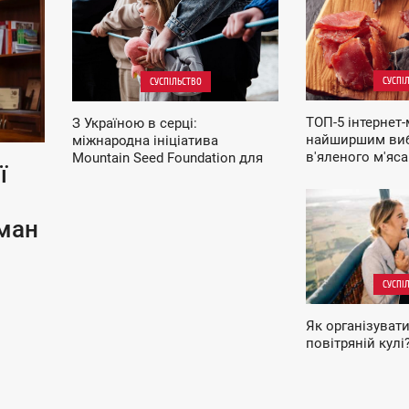
ЧЕТВЕР
СУБОТА
СУСПІ
СУСПІЛЬСТВО
ТОП-5 інтернет-
З Україною в серці:
найширшим ви
міжнародна ініціатива
в'яленого м'яса
Mountain Seed Foundation для
ї
реабілітації українських сімей
22:29
сман
ВІВТОРОК
СУСПІ
Як організувати
повітряній кулі