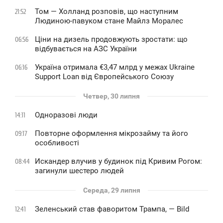
Том — Холланд розповів, що наступним
21:52
Людиною-павуком стане Майлз Моралес
Ціни на дизель продовжують зростати: що
06:56
відбувається на АЗС України
Україна отримала €3,47 млрд у межах Ukraine
06:16
Support Loan від Європейського Союзу
Четвер, 30 липня
Одноразові люди
14:11
Повторне оформлення мікрозайму та його
09:17
особливості
Искандер влучив у будинок під Кривим Рогом:
08:44
загинули шестеро людей
Середа, 29 липня
Зеленський став фаворитом Трампа, — Bild
12:41