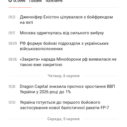
ОСТАННІ
ГОЛОВНІ
ПОПУЛЯРНІ
Дженніфер Еністон цілувалася з бойфрендом
09:21
на яхті
Москва здригнулась від сильного вибуху
09:11
РФ формує бойові підрозділи з українських
08:09
військовополонених
«Закрита» нарада Міноборони рф виявилася не
08:06
такою вже закритою
Четвер, 6 серпня
Dragon Capital знизила прогноз зростання ВВП
19:28
України у 2026 році до 1%
Україна готується до першого бойового
10:10
застосування нової балістичної ракети FP-7
Середа, 5 серпня