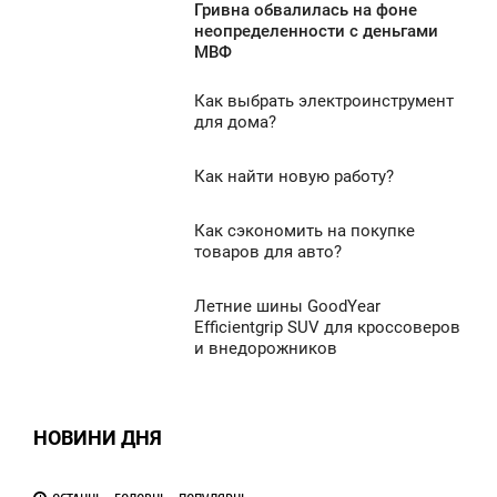
Гривна обвалилась на фоне
1:42
неопределенности с деньгами
8 297
МВФ
ЕТВЕР
Как выбрать электроинструмент
7 925
11:32
для дома?
ЕТВЕР
Как найти новую работу?
0:35
0
ЕТВЕР
Как сэкономить на покупке
0:14
7 383
товаров для авто?
0
ЕТВЕР
Летние шины GoodYear
0:12
7 519
0
Efficientgrip SUV для кроссоверов
и внедорожников
ЕТВЕР
7 263
0
НОВИНИ ДНЯ
7 348