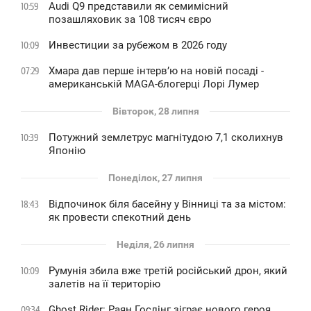
Audi Q9 представили як семимісний
10:59
позашляховик за 108 тисяч євро
Инвестиции за рубежом в 2026 году
10:09
Хмара дав перше інтервʼю на новій посаді -
07:29
американській MAGA-блогерці Лорі Лумер
Вівторок, 28 липня
Потужний землетрус магнітудою 7,1 сколихнув
10:39
Японію
Понеділок, 27 липня
Відпочинок біля басейну у Вінниці та за містом:
18:43
як провести спекотний день
Неділя, 26 липня
Румунія збила вже третій російський дрон, який
10:09
залетів на її територію
Ghost Rider: Раян Гослінг зіграє нового героя
09:34