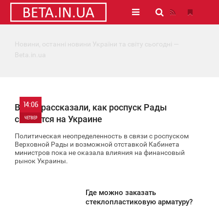
Новини, останні новини України та світу сьогодні —
Beta.in.ua
14:06
В НБУ рассказали, как роспуск Рады
скажется на Украине
ЧЕТВЕР
Политическая неопределенность в связи с роспуском
0
Верховной Рады и возможной отставкой Кабинета
министров пока не оказала влияния на финансовый
рынок Украины.
8 438
Где можно заказать
4:02
стеклопластиковую арматуру?
ЕТВЕР