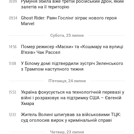
Румунія збила вже третій російський дрон, який
10:09
залетів на її територію
Ghost Rider: Раян Гослінг зіграє нового героя
09:34
Marvel
Субота, 25 липня
Помер режисер «Маски» та «Кошмару на вулиці
14:56
В’язів» Чак Рассел
У Білому домі підтвердили зустріч Зеленського
11:08
з Трампом наступного тижня
П'ятниця, 24 липня
Україна фокусується на технологічній перевазі у
15:53
війні і розраховує на підтримку США – Євгеній
Хмара
Житель Волині шпигував за військовими ТЦК:
12:33
суд оголосив вирок у кримінальній справі
Четвер, 23 липня