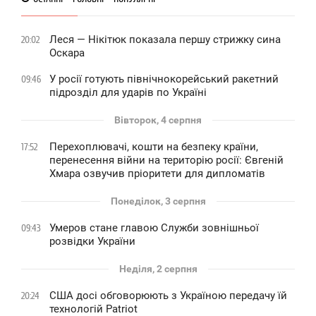
Леся — Нікітюк показала першу стрижку сина
20:02
Оскара
У росії готують північнокорейський ракетний
09:46
підрозділ для ударів по Україні
Вівторок, 4 серпня
Перехоплювачі, кошти на безпеку країни,
17:52
перенесення війни на територію росії: Євгеній
Хмара озвучив пріоритети для дипломатів
Понеділок, 3 серпня
Умеров стане главою Служби зовнішньої
09:43
розвідки України
Неділя, 2 серпня
США досі обговорюють з Україною передачу їй
20:24
технологій Patriot