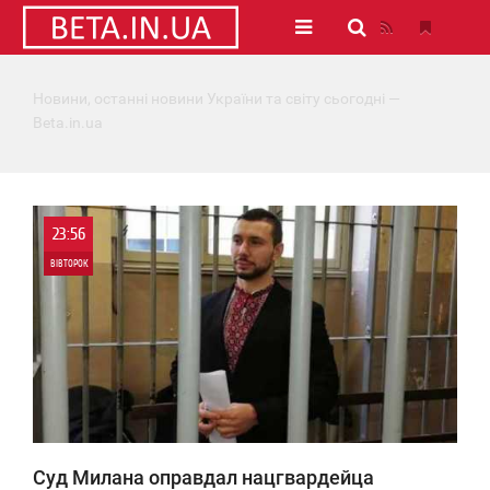
Новини, останні новини України та світу сьогодні —
Beta.in.ua
23:56
ВІВТОРОК
0
1 311
Суд Милана оправдал нацгвардейца