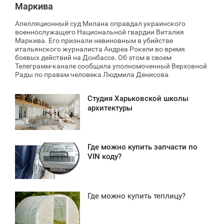
Маркива
Апелляционный суд Милана оправдал украинского
военнослужащего Национальной гвардии Виталия
Маркива. Его признали невиновным в убийстве
итальянского журналиста Андреа Рокели во время
боевых действий на Донбассе. Об этом в своем
Телеграмм-канале сообщила уполномоченный Верховной
Рады по правам человека Людмила Денисова.
Студия Харьковской школы
2:17
архитектуры
ВТОРОК
1 087
Где можно купить запчасти по
2:49
VIN коду?
ВТОРОК
1 497
Где можно купить теплицу?
0:29
ВТОРОК