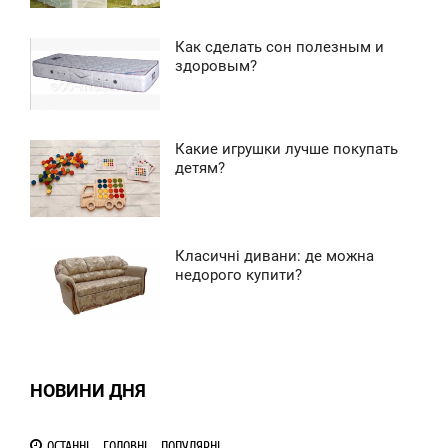
0
Как сделать сон полезным и
9:16
здоровым?
1 078
ВТОРОК
0
Какие игрушки лучше покупать
1:04
детям?
2 633
ВТОРОК
1
Класичні дивани: де можна
0:49
недорого купити?
1 991
ВТОРОК
0
НОВИНИ ДНЯ
1 291
ОСТАННІ
ГОЛОВНІ
ПОПУЛЯРНІ