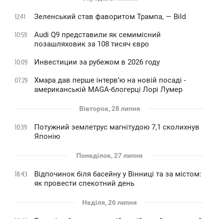
Зеленський став фаворитом Трампа, — Bild
12:41
Audi Q9 представили як семимісний
10:59
позашляховик за 108 тисяч євро
Инвестиции за рубежом в 2026 году
10:09
Хмара дав перше інтервʼю на новій посаді -
07:29
американській MAGA-блогерці Лорі Лумер
Вівторок, 28 липня
Потужний землетрус магнітудою 7,1 сколихнув
10:39
Японію
Понеділок, 27 липня
Відпочинок біля басейну у Вінниці та за містом:
18:43
як провести спекотний день
Неділя, 26 липня