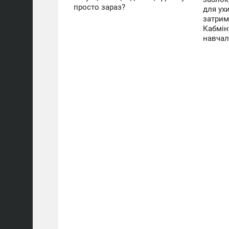
просто зараз?
для ух
затрим
Кабмін
навчал