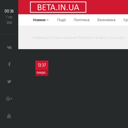
00:36
7 сер
Новини
Події
Політика
Економіка
Су
2026
Новини, останні новини України та світу сьогодні —
13:37
ПОНЕДІЛОК
0
33 930