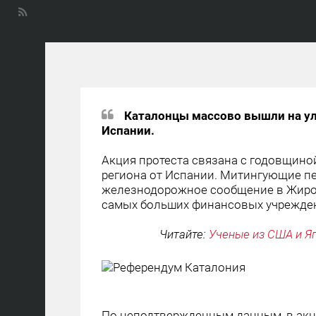
Каталонцы массово вышли на ул
Испании.
Акция протеста связана с годовщино
региона от Испании. Митингующие пе
железнодорожное сообщение в Жирон
самых больших финансовых учреждени
Читайте:
Ученые из США и Я
По неподтвержденным данным, в акци