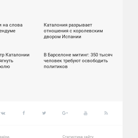
ТИКА
В ЄВРОПІ
и на слова
Каталония разрывает
17:12
рендуме
отношения с королевским
П'ЯТНИЦЯ
двором Испании
РОПІ
В ЄВРОПІ
тр Каталонии
В Барселоне митинг: 350 тысяч
19:14
ягнуть
человек требуют освободить
НЕДІЛЯ
ролю
политиков
раїни.
Статистика сайту