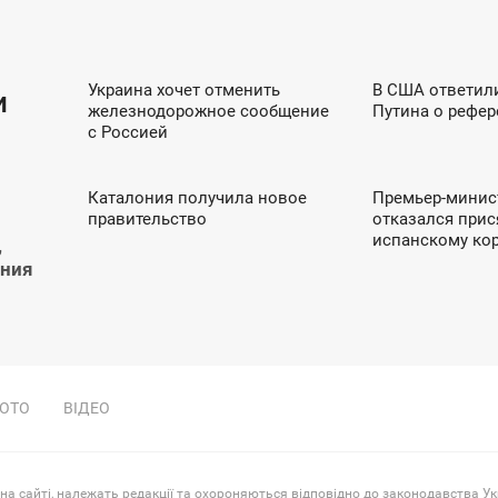
В УКРАЇНІ
ПОЛІ
Украина хочет отменить
В США ответил
15:02
16:10
и
железнодорожное сообщение
Путина о рефе
ПОНЕДІЛОК
СУБОТА
с Россией
В ЄВРОПІ
В ЄВ
Каталония получила новое
Премьер-минис
15:58
16:59
правительство
отказался прис
СУБОТА
ЧЕТВЕР
испанскому ко
,
ения
ОТО
ВІДЕО
 на сайті, належать редакції та охороняються відповідно до законодавства Ук