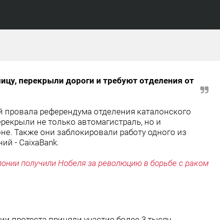
ицу, перекрыли дороги и требуют отделения от
й провала референдума отделения каталонского
рекрыли не только автомагистраль, но и
е. Также они заблокировали работу одного из
й - CaixaBank.
понии получили Нобеля за революцию в борьбе с раком
и протеста приняли участие более 3 тысяч