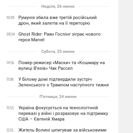
Неділя, 26 липня
Румунія збила вже третій російський
10:09
дрон, який залетів на її територію
Ghost Rider: Раян Гослінг зіграє нового
09:34
героя Marvel
Субота, 25 липня
Помер режисер «Маски» та «Кошмару на
14:56
вулиці В’язів» Чак Рассел
У Білому домі підтвердили зустріч
11:08
Зеленського з Трампом наступного тижня
П'ятниця, 24 липня
Україна фокусується на технологічній
15:53
перевазі у війні і розраховує на підтримку
США – Євгеній Хмара
Житель Волині шпигував за військовими
12:33