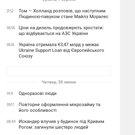
Том — Холланд розповів, що наступним
21:52
Людиною-павуком стане Майлз Моралес
Ціни на дизель продовжують зростати:
06:56
що відбувається на АЗС України
Україна отримала €3,47 млрд у межах
06:16
Ukraine Support Loan від Європейського
Союзу
Четвер, 30 липня
Одноразові люди
14:11
Повторне оформлення мікрозайму та
09:17
його особливості
Искандер влучив у будинок під Кривим
08:44
Рогом: загинули шестеро людей