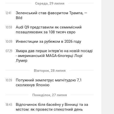
Середа, 29 липня
Зеленський став фаворитом Трампа, —
12:41
Bild
Audi Q9 представили як семимісний
10:59
позашляховик за 108 тисяч євро
Инвестиции за рубежом в 2026 году
10:09
Хмара дав перше інтервʼю на новій посаді
07:29
- американській MAGA-блогерці Лорі
Лумер
Вівторок, 28 липня
Потужний землетрус магнітудою 7,1
10:39
сколихнув Японію
Понеділок, 27 липня
Відпочинок біля басейну у Вінниці та за
18:43
містом: як провести спекотний день