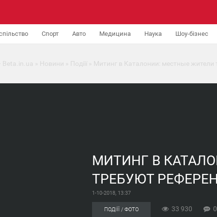
спільство
Спорт
Авто
Медицина
Наука
Шоу-бізнес
 Beta.in.ua
»
Новини
»
Подіїї
» Митинг в Каталонии: местные жители
МИТИНГ В КАТАЛ
ТРЕБУЮТ РЕФЕРЕН
1-10-2018, 13:37
33 930
0
ПОДІЇЇ / ФОТО