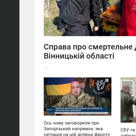
Справа про смертельне 
Вінницькій області
...
12:57
12:59
СЕРЕДА
ВІВТОРОК
0
0
Ось чому заговорили про
Запорізький напрямок: яка
СБУ та
ситуація на цій ділянці фронту
заблок