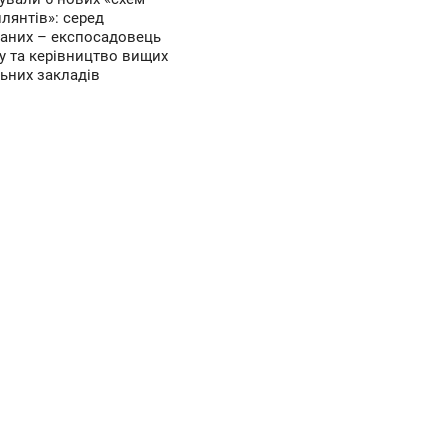
илянтів»: серед
аних – експосадовець
у та керівництво вищих
ьних закладів