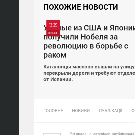
ПОХОЖИЕ НОВОСТИ
13:29
Ученые из США и Япони
ПОНЕДІЛОК
получили Нобеля за
революцию в борьбе с
раком
Каталонцы массово вышли на улицу
перекрыли дороги и требуют отдел
от Испании.
ГОЛОВНЕ
НОВИНИ
ПУБЛІКАЦІЇ
Ф
Усі права на матеріали, опубліковані