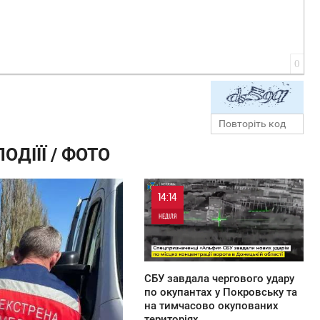
0
ОДІЇЇ / ФОТО
14:14
НЕДІЛЯ
0
СБУ завдала чергового удару
по окупантах у Покровську та
на тимчасово окупованих
територіях