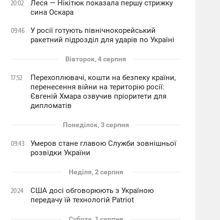
Леся — Нікітюк показала першу стрижку
20:02
сина Оскара
У росії готують північнокорейський
09:46
ракетний підрозділ для ударів по Україні
Вівторок, 4 серпня
Перехоплювачі, кошти на безпеку країни,
17:52
перенесення війни на територію росії:
Євгеній Хмара озвучив пріоритети для
дипломатів
Понеділок, 3 серпня
Умеров стане главою Служби зовнішньої
09:43
розвідки України
Неділя, 2 серпня
США досі обговорюють з Україною
20:24
передачу їй технологій Patriot
Субота, 1 серпня