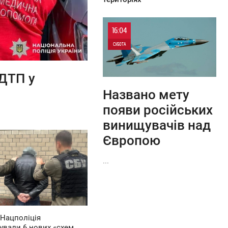
16:04
СУБОТА
0
ДТП у
0
Названо мету
появи російських
винищувачів над
Європою
...
 Нацполіція
ували 6 нових «схем