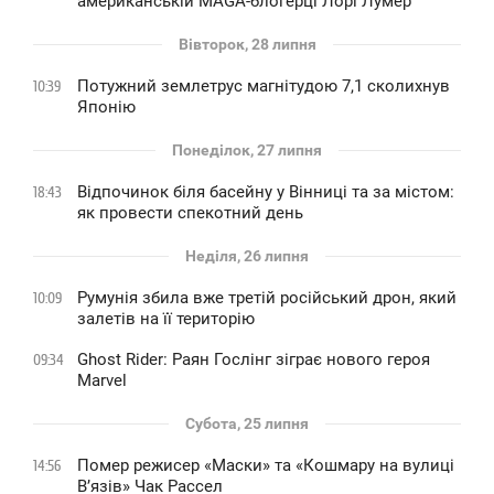
американській MAGA-блогерці Лорі Лумер
Вівторок, 28 липня
Потужний землетрус магнітудою 7,1 сколихнув
10:39
Японію
Понеділок, 27 липня
Відпочинок біля басейну у Вінниці та за містом:
18:43
як провести спекотний день
Неділя, 26 липня
Румунія збила вже третій російський дрон, який
10:09
залетів на її територію
Ghost Rider: Раян Гослінг зіграє нового героя
09:34
Marvel
Субота, 25 липня
Помер режисер «Маски» та «Кошмару на вулиці
14:56
В’язів» Чак Рассел