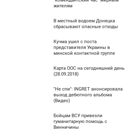
"комендантский час" мирным
0
жителям
ЯТНИЦЯ
3 454
0
В местный водоем Донецка
4:43
сбрасывают опасные отходы
ЯТНИЦЯ
694
Кучма ушел с поста
4:40
0
представителя Украины в
минской контактной группе
ЯТНИЦЯ
727
0
Карта ООС на сегодняшний день
4:16
(28.09.2018)
ЯТНИЦЯ
720
"Не спи": INGRET анонсировала
4:07
0
выход дебютного альбома
(Видео)
ЯТНИЦЯ
789
0
Бойцам ВСУ привезли
3:59
гуманитарную помощь с
Винничины
ЯТНИЦЯ
2 215