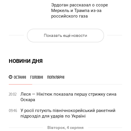
0
Эрдоган рассказал о ссоре
3:39
Меркель и Трампа из-за
российского газа
ЯТНИЦЯ
746
0
Показать ещё новости
765
НОВИНИ ДНЯ
ОСТАННІ
ГОЛОВНІ
ПОПУЛЯРНІ
Леся — Нікітюк показала першу стрижку сина
20:02
Оскара
У росії готують північнокорейський ракетний
09:46
підрозділ для ударів по Україні
Вівторок, 4 серпня