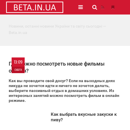
Новини, останні новини України та світу сьогодні —
Beta.in.ua
13:09
Где можно посмотреть новые фильмы
онлайн?
СУБОТА
Как вы проводите свой досуг? Если на выходных днях
0
никуда не хочется идти и ничего не хочется делать,
выберите пассивный отдых в домашних условиях. Из
интересных занятий можно посмотреть фильм в онлайн
1 536
режиме.
Как выбрать вкусные закуски к
12:12
пиву?
УБОТА