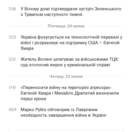
У Білому домі підтвердили зустріч Зеленського
11:08
з Трампом наступного тижня
П'ятниця, 24 липня
Україна фокусується на технологічній перевазі у
15:53
війні і розраховує на підтримку США – Євгеній
Хмара
Житель Волині шпигував за військовими ТЦК:
12:33
суд оголосив вирок у кримінальній справі
Четвер, 23 липня
«Переносити війну на територію агресора»:
17:47
Євгеній Хмара і Михайло Драпатий визначили
перші кроки
Марко Рубіо обговорив із Лавровим
09:14
необхідність завершення війни в Україні