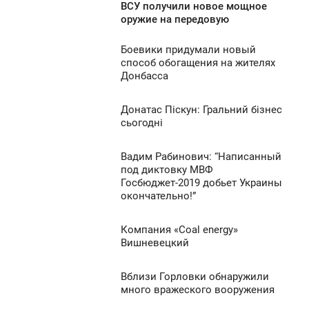
ВСУ получили новое мощное
2:10
оружие на передовую
1 201
ЯТНИЦЯ
Боевики придумали новый
1:00
способ обогащения на жителях
956
Донбасса
ЯТНИЦЯ
0
Донатас Піскун: Гральний бізнес
7:09
сьогодні
ЯТНИЦЯ
850
Вадим Рабинович: “Написанный
6:58
0
под диктовку МВФ
Госбюджет-2019 добьет Украины
ЯТНИЦЯ
окончательно!”
5 635
0
Компания «Coal energy»
6:48
Вишневецкий
3 599
ЯТНИЦЯ
Вблизи Горловки обнаружили
6:48
0
много вражеского вооружения
ЯТНИЦЯ