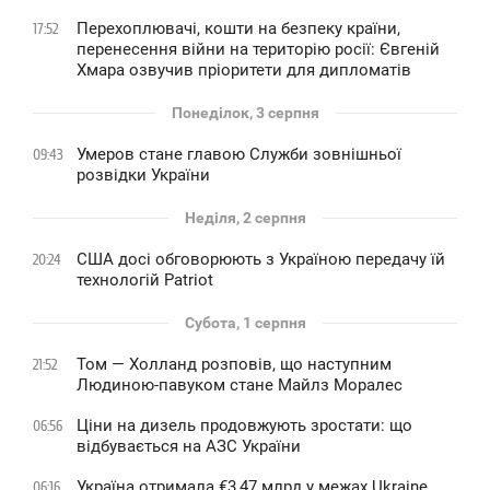
Перехоплювачі, кошти на безпеку країни,
17:52
перенесення війни на територію росії: Євгеній
Хмара озвучив пріоритети для дипломатів
Понеділок, 3 серпня
Умеров стане главою Служби зовнішньої
09:43
розвідки України
Неділя, 2 серпня
США досі обговорюють з Україною передачу їй
20:24
технологій Patriot
Субота, 1 серпня
Том — Холланд розповів, що наступним
21:52
Людиною-павуком стане Майлз Моралес
Ціни на дизель продовжують зростати: що
06:56
відбувається на АЗС України
Україна отримала €3,47 млрд у межах Ukraine
06:16