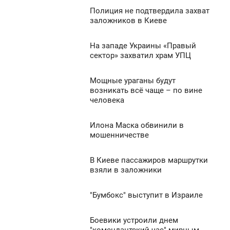
1 029
Полиция не подтвердила захват
6:42
0
заложников в Киеве
ЯТНИЦЯ
846
На западе Украины «Правый
6:34
0
сектор» захватил храм УПЦ
ЯТНИЦЯ
725
Мощные ураганы будут
6:23
0
возникать всё чаще – по вине
человека
ЯТНИЦЯ
824
0
Илона Маска обвинили в
6:13
мошенничестве
ЯТНИЦЯ
766
В Киеве пассажиров маршрутки
6:01
0
взяли в заложники
ЯТНИЦЯ
692
"Бумбокс" выступит в Израиле
5:51
0
ЯТНИЦЯ
Боевики устроили днем
5:43
716