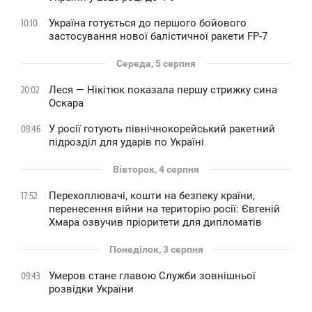
Україна готується до першого бойового
10:10
застосування нової балістичної ракети FP-7
Середа, 5 серпня
Леся — Нікітюк показала першу стрижку сина
20:02
Оскара
У росії готують північнокорейський ракетний
09:46
підрозділ для ударів по Україні
Вівторок, 4 серпня
Перехоплювачі, кошти на безпеку країни,
17:52
перенесення війни на територію росії: Євгеній
Хмара озвучив пріоритети для дипломатів
Понеділок, 3 серпня
Умеров стане главою Служби зовнішньої
09:43
розвідки України