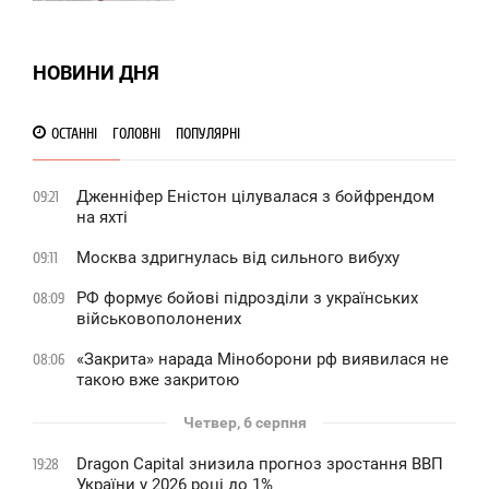
0
НОВИНИ ДНЯ
ОСТАННІ
ГОЛОВНІ
ПОПУЛЯРНІ
Дженніфер Еністон цілувалася з бойфрендом
09:21
на яхті
Москва здригнулась від сильного вибуху
09:11
РФ формує бойові підрозділи з українських
08:09
військовополонених
«Закрита» нарада Міноборони рф виявилася не
08:06
такою вже закритою
Четвер, 6 серпня
Dragon Capital знизила прогноз зростання ВВП
19:28
України у 2026 році до 1%