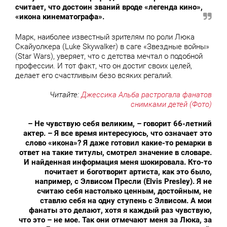
считает, что достоин званий вроде «легенда кино»,
«икона кинематографа».
Марк, наиболее известный зрителям по роли Люка
Скайуолкера (Luke Skywalker) в саге «Звездные войны»
(Star Wars), уверяет, что с детства мечтал о подобной
профессии. И тот факт, что он достиг своих целей,
делает его счастливым безо всяких регалий.
Читайте:
Джессика Альба растрогала фанатов
снимками детей (Фото)
– Не чувствую себя великим, – говорит 66-летний
актер. – Я все время интересуюсь, что означает это
слово «икона»? Я даже готовил какие-то ремарки в
ответ на такие титулы, смотрел значение в словаре.
И найденная информация меня шокировала. Кто-то
почитает и боготворит артиста, как это было,
например, с Элвисом Пресли (Elvis Presley). Я не
считаю себя настолько ценным, достойным, не
ставлю себя на одну ступень с Элвисом. А мои
фанаты это делают, хотя я каждый раз чувствую,
что это – не мое. Так они отмечают меня за Люка, за