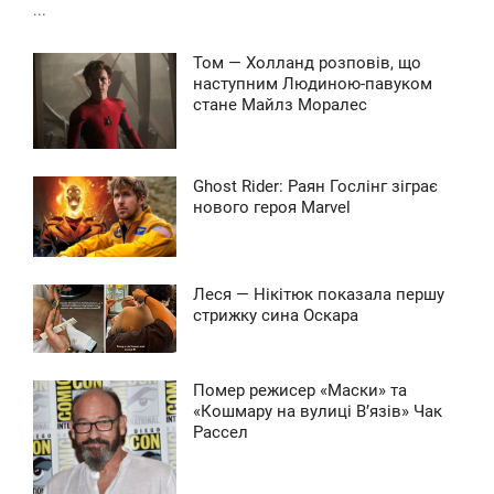
...
0
Том — Холланд розповів, що
0
1:52
наступним Людиною-павуком
стане Майлз Моралес
УБОТА
0
Ghost Rider: Раян Гослінг зіграє
9:34
нового героя Marvel
ЕДІЛЯ
0
Леся — Нікітюк показала першу
0:02
стрижку сина Оскара
ЕРЕДА
0
Помер режисер «Маски» та
4:56
«Кошмару на вулиці В’язів» Чак
Рассел
УБОТА
0