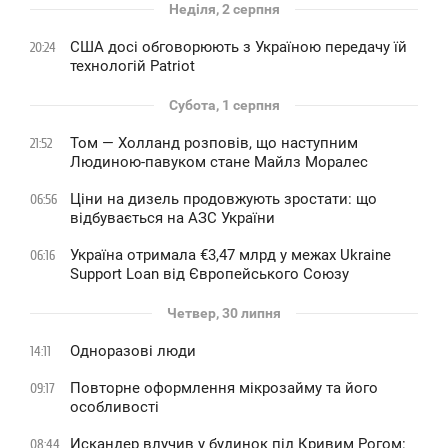
Неділя, 2 серпня
США досі обговорюють з Україною передачу їй
20:24
технологій Patriot
Субота, 1 серпня
Том — Холланд розповів, що наступним
21:52
Людиною-павуком стане Майлз Моралес
Ціни на дизель продовжують зростати: що
06:56
відбувається на АЗС України
Україна отримала €3,47 млрд у межах Ukraine
06:16
Support Loan від Європейського Союзу
Четвер, 30 липня
Одноразові люди
14:11
Повторне оформлення мікрозайму та його
09:17
особливості
Искандер влучив у будинок під Кривим Рогом:
08:44