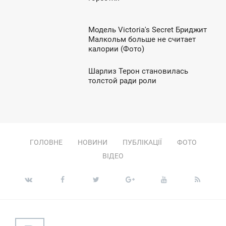
УБОТА
Модель Victoria's Secret Бриджит
2:44
Малкольм больше не считает
калории (Фото)
ЯТНИЦЯ
Шарлиз Терон становилась
2:10
толстой ради роли
УБОТА
ГОЛОВНЕ
НОВИНИ
ПУБЛІКАЦІЇ
ФОТО
ВІДЕО