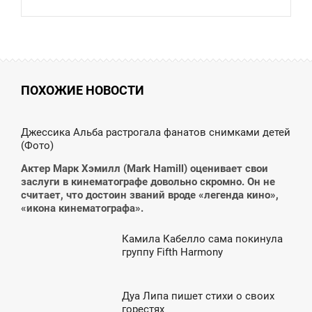
ПОХОЖИЕ НОВОСТИ
8:21
Джессика Альба растрогала фанатов снимками детей
(Фото)
ПОНЕДІЛОК
Актер Марк Хэмилл (Mark Hamill) оценивает свои
заслуги в кинематографе довольно скромно. Он не
считает, что достоин званий вроде «легенда кино»,
«икона кинематографа».
Камила Кабелло сама покинула
3:51
группу Fifth Harmony
УБОТА
Дуа Липа пишет стихи о своих
0:32
горестях