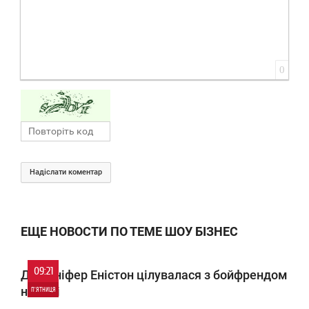
0
Надіслати коментар
ЕЩЕ НОВОСТИ ПО ТЕМЕ ШОУ БІЗНЕС
09:21
Дженніфер Еністон цілувалася з бойфрендом
на яхті
П'ЯТНИЦЯ