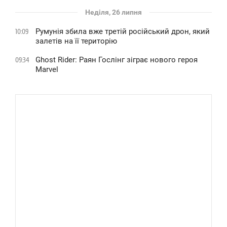
Неділя, 26 липня
Румунія збила вже третій російський дрон, який
10:09
залетів на її територію
Ghost Rider: Раян Гослінг зіграє нового героя
09:34
Marvel