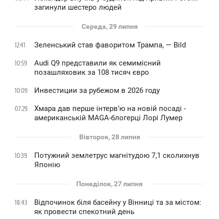
загинули шестеро людей
Середа, 29 липня
Зеленський став фаворитом Трампа, — Bild
12:41
Audi Q9 представили як семимісний
10:59
позашляховик за 108 тисяч євро
Инвестиции за рубежом в 2026 году
10:09
Хмара дав перше інтервʼю на новій посаді -
07:29
американській MAGA-блогерці Лорі Лумер
Вівторок, 28 липня
Потужний землетрус магнітудою 7,1 сколихнув
10:39
Японію
Понеділок, 27 липня
Відпочинок біля басейну у Вінниці та за містом:
18:43
як провести спекотний день