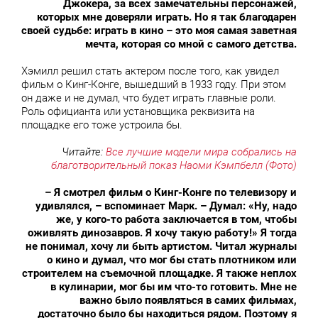
Джокера, за всех замечательны персонажей,
которых мне доверяли играть. Но я так благодарен
своей судьбе: играть в кино – это моя самая заветная
мечта, которая со мной с самого детства.
Хэмилл решил стать актером после того, как увидел
фильм о Кинг-Конге, вышедший в 1933 году. При этом
он даже и не думал, что будет играть главные роли.
Роль официанта или установщика реквизита на
площадке его тоже устроила бы.
Читайте:
Все лучшие модели мира собрались на
благотворительный показ Наоми Кэмпбелл (Фото)
– Я смотрел фильм о Кинг-Конге по телевизору и
удивлялся, – вспоминает Марк. – Думал: «Ну, надо
же, у кого-то работа заключается в том, чтобы
оживлять динозавров. Я хочу такую работу!» Я тогда
не понимал, хочу ли быть артистом. Читал журналы
о кино и думал, что мог бы стать плотником или
строителем на съемочной площадке. Я также неплох
в кулинарии, мог бы им что-то готовить. Мне не
важно было появляться в самих фильмах,
достаточно было бы находиться рядом. Поэтому я