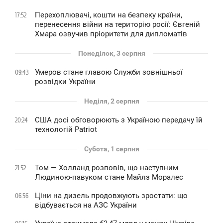
Перехоплювачі, кошти на безпеку країни,
17:52
перенесення війни на територію росії: Євгеній
Хмара озвучив пріоритети для дипломатів
Понеділок, 3 серпня
Умеров стане главою Служби зовнішньої
09:43
розвідки України
Неділя, 2 серпня
США досі обговорюють з Україною передачу їй
20:24
технологій Patriot
Субота, 1 серпня
Том — Холланд розповів, що наступним
21:52
Людиною-павуком стане Майлз Моралес
Ціни на дизель продовжують зростати: що
06:56
відбувається на АЗС України