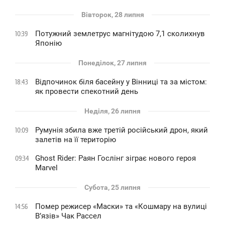
Вівторок, 28 липня
Потужний землетрус магнітудою 7,1 сколихнув
10:39
Японію
Понеділок, 27 липня
Відпочинок біля басейну у Вінниці та за містом:
18:43
як провести спекотний день
Неділя, 26 липня
Румунія збила вже третій російський дрон, який
10:09
залетів на її територію
Ghost Rider: Раян Гослінг зіграє нового героя
09:34
Marvel
Субота, 25 липня
Помер режисер «Маски» та «Кошмару на вулиці
14:56
В’язів» Чак Рассел