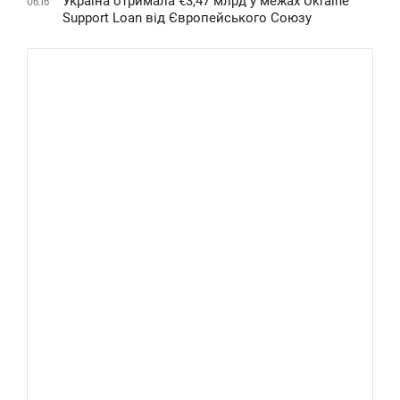
Україна отримала €3,47 млрд у межах Ukraine
06:16
Support Loan від Європейського Союзу