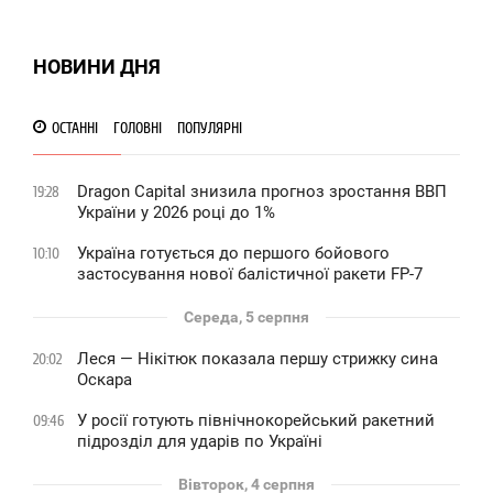
1 341
НОВИНИ ДНЯ
ОСТАННІ
ГОЛОВНІ
ПОПУЛЯРНІ
Dragon Capital знизила прогноз зростання ВВП
19:28
України у 2026 році до 1%
Україна готується до першого бойового
10:10
застосування нової балістичної ракети FP-7
Середа, 5 серпня
Леся — Нікітюк показала першу стрижку сина
20:02
Оскара
У росії готують північнокорейський ракетний
09:46
підрозділ для ударів по Україні
Вівторок, 4 серпня