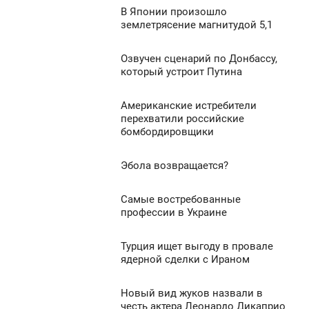
В Японии произошло
5:34
0
землетрясение магнитудой 5,1
УБОТА
947
Озвучен сценарий по Донбассу,
5:22
0
который устроит Путина
УБОТА
972
Американские истребители
4:54
0
перехватили российские
бомбордировщики
УБОТА
4 859
0
Эбола возвращается?
4:29
УБОТА
1 173
Самые востребованные
4:19
профессии в Украине
0
УБОТА
Турция ищет выгоду в провале
4:00
923
0
ядерной сделки с Ираном
УБОТА
1 767
Новый вид жуков назвали в
3:52
0
честь актера Леонардо Дикаприо