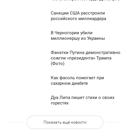
УБОТА
1 026
Санкции США расстроили
3:45
0
российского миллиардера
УБОТА
1 204
В Черногории убили
3:38
0
миллионершу из Украины
УБОТА
1 362
Фанатки Путина демонстративно
2:52
0
сожгли «президента» Трампа
(Фото)
УБОТА
1 673
0
Как фасоль помогает при
2:42
сахарном диабете
УБОТА
978
Дуа Липа пишет стихи о своих
0:32
0
горестях
УБОТА
891
Показать ещё новости
0