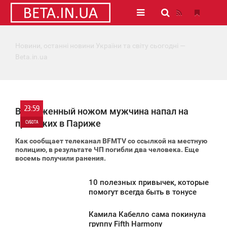
Новини, останні новини України та світу сьогодні —
Beta.in.ua
23:59
Вооруженный ножом мужчина напал на
прохожих в Париже
СУБОТА
Как сообщает телеканал
BFMTV
со ссылкой на местную
0
полицию, в результате ЧП погибли два человека. Еще
восемь получили ранения.
1 064
10 полезных привычек, которые
3:56
помогут всегда быть в тонусе
УБОТА
Камила Кабелло сама покинула
3:51
группу Fifth Harmony
1 244