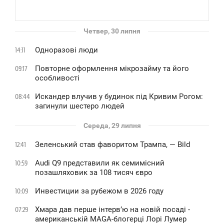
Четвер, 30 липня
Одноразові люди
14:11
Повторне оформлення мікрозайму та його
09:17
особливості
Искандер влучив у будинок під Кривим Рогом:
08:44
загинули шестеро людей
Середа, 29 липня
Зеленський став фаворитом Трампа, — Bild
12:41
Audi Q9 представили як семимісний
10:59
позашляховик за 108 тисяч євро
Инвестиции за рубежом в 2026 году
10:09
Хмара дав перше інтервʼю на новій посаді -
07:29
американській MAGA-блогерці Лорі Лумер