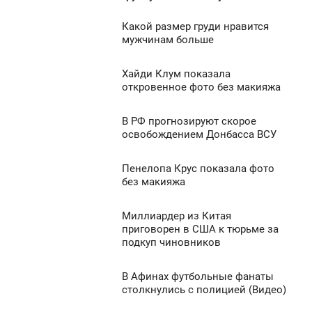
УБОТА
Какой размер груди нравится
3:41
мужчинам больше
2 046
УБОТА
Хайди Клум показала
9:54
0
откровенное фото без макияжа
УБОТА
1 638
В РФ прогнозируют скорое
9:51
0
освобождением Донбасса ВСУ
УБОТА
1 382
Пенелопа Крус показала фото
9:15
0
без макияжа
УБОТА
1 255
Миллиардер из Китая
6:30
0
приговорен в США к тюрьме за
подкуп чиновников
УБОТА
1 556
0
В Афинах футбольные фанаты
6:18
столкнулись с полицией (Видео)
УБОТА
876