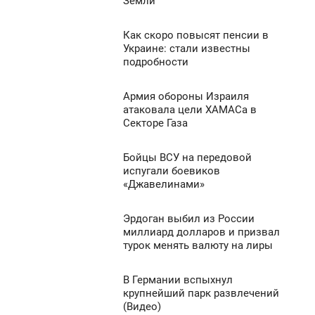
Земли
ЕДІЛЯ
1 048
0
Как скоро повысят пенсии в
12:17
Украине: стали известны
подробности
ЕДІЛЯ
924
0
Армия обороны Израиля
1:08
атаковала цели ХАМАСа в
Секторе Газа
ЕДІЛЯ
1 991
0
Бойцы ВСУ на передовой
1:00
испугали боевиков
«Джавелинами»
ЕДІЛЯ
872
0
Эрдоган выбил из России
2:02
миллиард долларов и призвал
турок менять валюту на лиры
ЕДІЛЯ
1 958
0
В Германии вспыхнул
1:46
крупнейший парк развлечений
(Видео)
ЕДІЛЯ
1 731