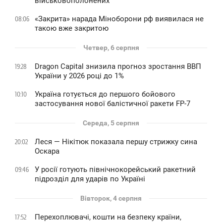
військовополонених
«Закрита» нарада Міноборони рф виявилася не
08:06
такою вже закритою
Четвер, 6 серпня
Dragon Capital знизила прогноз зростання ВВП
19:28
України у 2026 році до 1%
Україна готується до першого бойового
10:10
застосування нової балістичної ракети FP-7
Середа, 5 серпня
Леся — Нікітюк показала першу стрижку сина
20:02
Оскара
У росії готують північнокорейський ракетний
09:46
підрозділ для ударів по Україні
Вівторок, 4 серпня
Перехоплювачі, кошти на безпеку країни,
17:52