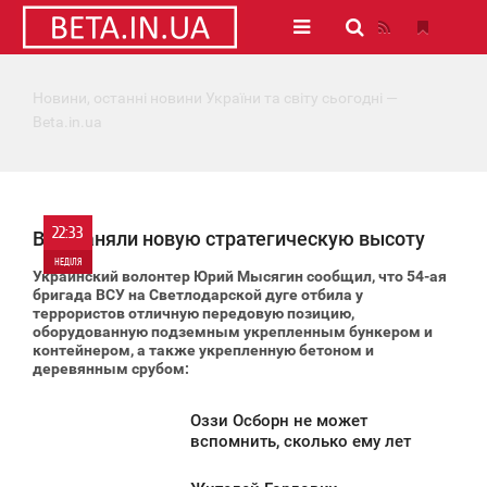
Новини, останні новини України та світу сьогодні —
Beta.in.ua
22:33
ВСУ заняли новую стратегическую высоту
НЕДІЛЯ
Украинский волонтер Юрий Мысягин сообщил, что 54-ая
бригада ВСУ на Светлодарской дуге отбила у
0
террористов отличную передовую позицию,
оборудованную подземным укрепленным бункером и
контейнером, а также укрепленную бетоном и
2 420
деревянным срубом:
Оззи Осборн не может
2:19
вспомнить, сколько ему лет
ЕДІЛЯ