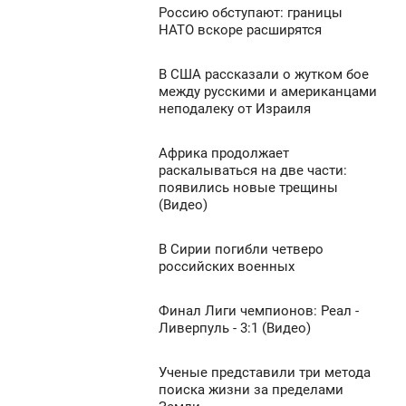
0
Россию обступают: границы
5:56
НАТО вскоре расширятся
ЕДІЛЯ
1 518
В США рассказали о жутком бое
3:57
0
между русскими и американцами
неподалеку от Израиля
ЕДІЛЯ
996
0
Африка продолжает
3:46
раскалываться на две части:
появились новые трещины
ЕДІЛЯ
4 326
(Видео)
0
В Сирии погибли четверо
2:52
российских военных
1 171
ЕДІЛЯ
Финал Лиги чемпионов: Реал -
2:46
2
Ливерпуль - 3:1 (Видео)
ЕДІЛЯ
1 553
Ученые представили три метода
2:32
0
поиска жизни за пределами