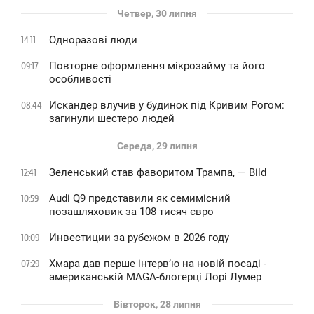
Четвер, 30 липня
Одноразові люди
14:11
Повторне оформлення мікрозайму та його
09:17
особливості
Искандер влучив у будинок під Кривим Рогом:
08:44
загинули шестеро людей
Середа, 29 липня
Зеленський став фаворитом Трампа, — Bild
12:41
Audi Q9 представили як семимісний
10:59
позашляховик за 108 тисяч євро
Инвестиции за рубежом в 2026 году
10:09
Хмара дав перше інтервʼю на новій посаді -
07:29
американській MAGA-блогерці Лорі Лумер
Вівторок, 28 липня