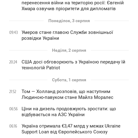
перенесення війни на територію росії: Євгеній
Хмара озвучив пріоритети для дипломатів
Понеділок, 3 серпня
Умеров стане главою Служби зовнішньої
09:43
розвідки України
Неділя, 2 серпня
США досі обговорюють з Україною передачу їй
20:24
технологій Patriot
Субота, 1 серпня
Том — Холланд розповів, що наступним
21:52
Людиною-павуком стане Майлз Моралес
Ціни на дизель продовжують зростати: що
06:56
відбувається на АЗС України
Україна отримала €3,47 млрд у межах Ukraine
06:16
Support Loan від Європейського Союзу