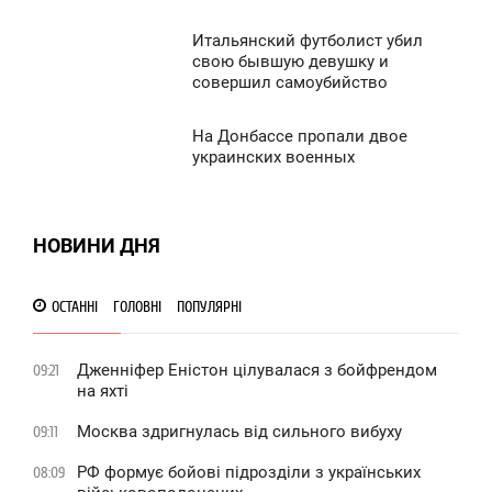
0
Итальянский футболист убил
1:40
свою бывшую девушку и
совершил самоубийство
ЕДІЛЯ
1 303
0
На Донбассе пропали двое
1:39
украинских военных
ЕДІЛЯ
1 317
0
НОВИНИ ДНЯ
886
ОСТАННІ
ГОЛОВНІ
ПОПУЛЯРНІ
Дженніфер Еністон цілувалася з бойфрендом
09:21
на яхті
Москва здригнулась від сильного вибуху
09:11
РФ формує бойові підрозділи з українських
08:09