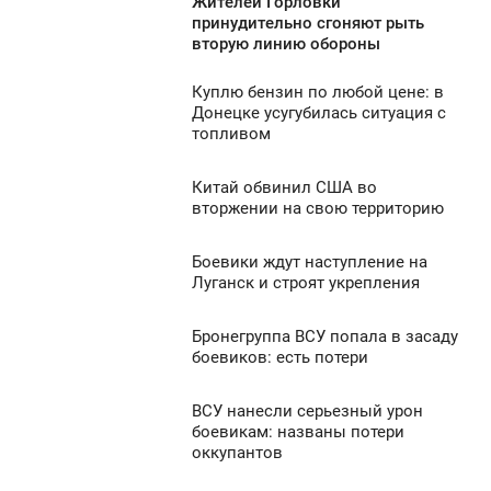
Жителей Горловки
2:17
принудительно сгоняют рыть
1 337
вторую линию обороны
ЕДІЛЯ
Куплю бензин по любой цене: в
1 330
1:20
Донецке усугубилась ситуация с
топливом
ЕДІЛЯ
0
Китай обвинил США во
0:02
вторжении на свою территорию
ЕДІЛЯ
939
Боевики ждут наступление на
8:23
0
Луганск и строят укрепления
ЕДІЛЯ
988
Бронегруппа ВСУ попала в засаду
6:34
0
боевиков: есть потери
ЕДІЛЯ
922
ВСУ нанесли серьезный урон
16:21
0
боевикам: названы потери
оккупантов
ЕДІЛЯ
1 061