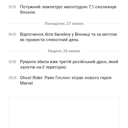
Потужний землетрус магнітудою 7,1 сколихнув
10:39
Японію
Понеділок, 27 липня
Відпочинок біля басейну у Вінниці та за містом:
18:43
як провести спекотний день
Неділя, 26 липня
Румунія збила вже третій російський дрон, який
10:09
залетів на її територію
Ghost Rider: Раян Гослінг зіграє нового героя
09:34
Marvel