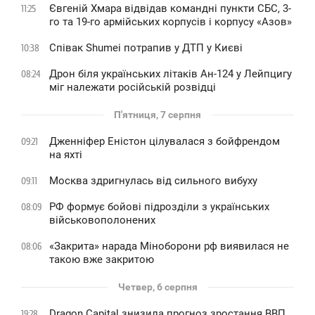
Євгеній Хмара відвідав командні пункти СБС, 3-
11:25
го та 19-го армійських корпусів і корпусу «Азов»
Співак Shumei потрапив у ДТП у Києві
10:38
Дрон біля українських літаків Ан-124 у Лейпцигу
08:24
міг належати російській розвідці
П'ятниця, 7 серпня
Дженніфер Еністон цілувалася з бойфрендом
09:21
на яхті
Москва здригнулась від сильного вибуху
09:11
РФ формує бойові підрозділи з українських
08:09
військовополонених
«Закрита» нарада Міноборони рф виявилася не
08:06
такою вже закритою
Четвер, 6 серпня
Dragon Capital знизила прогноз зростання ВВП
19:28