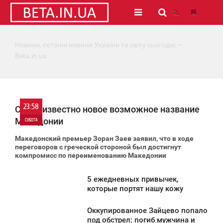
Новини, останні новини України та світу сьогодні —
Beta.in.ua
23:58
Стало известно новое возможное название
Македонии
СУБОТА
Македонский премьер Зоран Заев заявил, что в ходе
0
переговоров с греческой стороной был достигнут
компромисс по переименованию Македонии
1 729
5 ежедневных привычек,
3:49
которые портят нашу кожу
УБОТА
Оккупированное Зайцево попало
1:01
под обстрел: погиб мужчина и
974