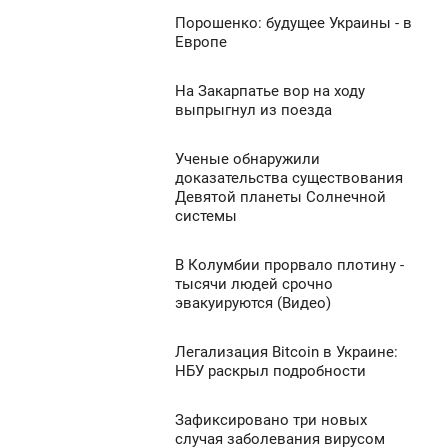
0
Порошенко: будущее Украины - в
5:02
Европе
УБОТА
937
На Закарпатье вор на ходу
4:49
0
выпрыгнул из поезда
УБОТА
920
Ученые обнаружили
4:02
0
доказательства существования
Девятой планеты Солнечной
УБОТА
системы
1 004
0
В Колумбии прорвало плотину -
3:58
тысячи людей срочно
1 313
эвакуируются (Видео)
УБОТА
1
Легализация Bitcoin в Украине:
3:44
НБУ раскрыл подробности
УБОТА
4 077
Зафиксировано три новых
3:36
0
случая заболевания вирусом