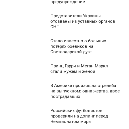
6:38
0
предупреждение
УБОТА
1 408
Представители Украины
6:01
0
отозваны из уставных органов
СНГ
УБОТА
1 509
0
Стало известно о больших
5:54
потерях боевиков на
Светлодарской дуге
УБОТА
883
0
Принц Гарри и Меган Маркл
5:49
стали мужем и женой
УБОТА
1 121
В Америке произошла стрельба
5:29
0
на выпускном: одна жертва, двое
пострадавших
УБОТА
1 084
0
Российских футболистов
5:17
проверили на допинг перед
Чемпионатом мира
УБОТА
1 043