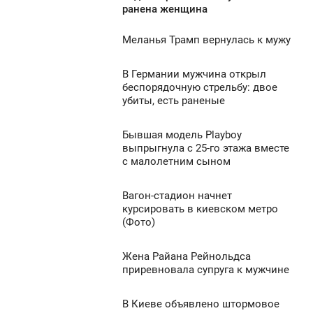
ранена женщина
УБОТА
Меланья Трамп вернулась к мужу
1 199
9:29
УБОТА
В Германии мужчина открыл
8:44
беспорядочную стрельбу: двое
0
убиты, есть раненые
УБОТА
1 237
0
Бывшая модель Playboy
8:02
выпрыгнула с 25-го этажа вместе
с малолетним сыном
УБОТА
941
0
Вагон-стадион начнет
7:30
курсировать в киевском метро
(Фото)
УБОТА
1 785
0
Жена Райана Рейнольдса
7:10
приревновала супруга к мужчине
УБОТА
1 129
В Киеве объявлено штормовое