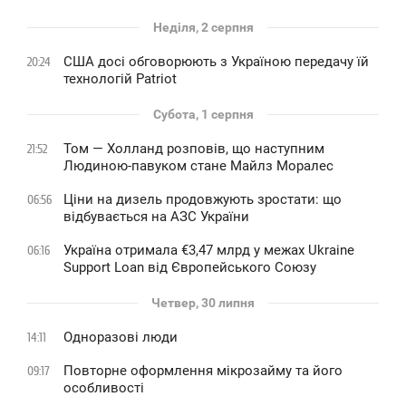
Неділя, 2 серпня
США досі обговорюють з Україною передачу їй
20:24
технологій Patriot
Субота, 1 серпня
Том — Холланд розповів, що наступним
21:52
Людиною-павуком стане Майлз Моралес
Ціни на дизель продовжують зростати: що
06:56
відбувається на АЗС України
Україна отримала €3,47 млрд у межах Ukraine
06:16
Support Loan від Європейського Союзу
Четвер, 30 липня
Одноразові люди
14:11
Повторне оформлення мікрозайму та його
09:17
особливості