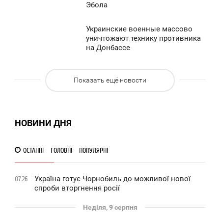
Эбола
УБОТА
1 145
0
Украинские военные массово
2:58
уничтожают технику противника
на Донбассе
УБОТА
922
0
Показать ещё новости
1 158
НОВИНИ ДНЯ
ОСТАННІ
ГОЛОВНІ
ПОПУЛЯРНІ
Україна готує Чорнобиль до можливої нової
07:26
спроби вторгнення росії
Неділя, 9 серпня