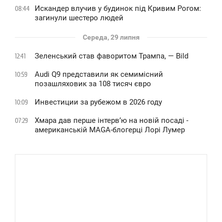
Искандер влучив у будинок під Кривим Рогом:
08:44
загинули шестеро людей
Середа, 29 липня
Зеленський став фаворитом Трампа, — Bild
12:41
Audi Q9 представили як семимісний
10:59
позашляховик за 108 тисяч євро
Инвестиции за рубежом в 2026 году
10:09
Хмара дав перше інтервʼю на новій посаді -
07:29
американській MAGA-блогерці Лорі Лумер