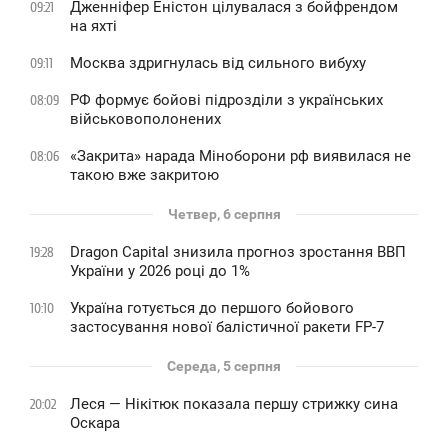
Дженніфер Еністон цілувалася з бойфрендом
09:21
на яхті
Москва здригнулась від сильного вибуху
09:11
РФ формує бойові підрозділи з українських
08:09
військовополонених
«Закрита» нарада Міноборони рф виявилася не
08:06
такою вже закритою
Четвер, 6 серпня
Dragon Capital знизила прогноз зростання ВВП
19:28
України у 2026 році до 1%
Україна готується до першого бойового
10:10
застосування нової балістичної ракети FP-7
Середа, 5 серпня
Леся — Нікітюк показала першу стрижку сина
20:02
Оскара