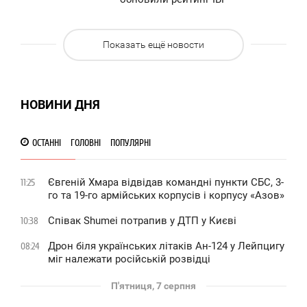
УБОТА
1 351
Показать ещё новости
0
5 555
НОВИНИ ДНЯ
ОСТАННІ
ГОЛОВНІ
ПОПУЛЯРНІ
Євгеній Хмара відвідав командні пункти СБС, 3-
11:25
го та 19-го армійських корпусів і корпусу «Азов»
Співак Shumei потрапив у ДТП у Києві
10:38
Дрон біля українських літаків Ан-124 у Лейпцигу
08:24
міг належати російській розвідці
П'ятниця, 7 серпня