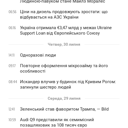
Людиною-павуком стане Майлз Моралес
Ціни на дизель продовжують зростати: що
06:56
відбувається на АЗС України
Україна отримала €3,47 млрд у межах Ukraine
06:16
Support Loan від Європейського Союзу
Четвер, 30 липня
Одноразові люди
14:11
Повторне оформлення мікрозайму та його
09:17
особливості
Искандер влучив у будинок під Кривим Рогом:
08:44
загинули шестеро людей
Середа, 29 липня
Зеленський став фаворитом Трампа, — Bild
12:41
Audi Q9 представили як семимісний
10:59
позашляховик за 108 тисяч євро