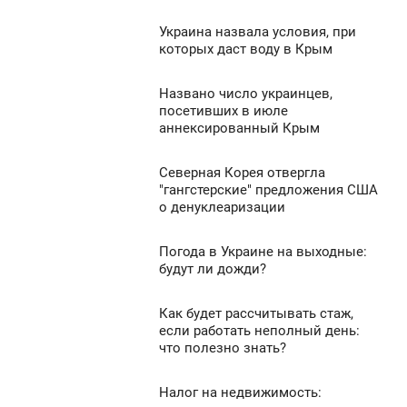
Украина назвала условия, при
849
2:06
которых даст воду в Крым
УБОТА
Названо число украинцев,
1:30
3
посетивших в июле
аннексированный Крым
УБОТА
4 914
0
Северная Корея отвергла
9:47
"гангстерские" предложения США
о денуклеаризации
УБОТА
1 365
0
Погода в Украине на выходные:
9:30
будут ли дожди?
УБОТА
725
Как будет рассчитывать стаж,
9:07
0
если работать неполный день:
что полезно знать?
УБОТА
862
0
Налог на недвижимость: