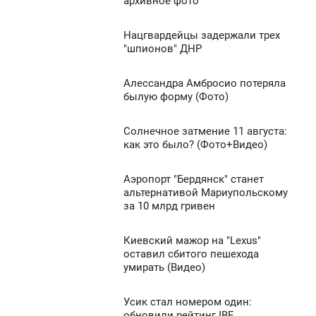
архивное фото
УБОТА
937
Нацгвардейцы задержали трех
6:32
0
"шпионов" ДНР
УБОТА
745
Алессандра Амбросио потеряла
6:31
0
былую форму (Фото)
УБОТА
912
Солнечное затмение 11 августа:
6:24
0
как это было? (Фото+Видео)
УБОТА
1 256
Аэропорт "Бердянск" станет
6:08
0
альтернативой Мариупольскому
за 10 млрд гривен
УБОТА
1 060
0
Киевский мажор на "Lexus"
5:50
оставил сбитого пешехода
умирать (Видео)
УБОТА
1 028
0
Усик стал номером один:
5:35
обновили рейтинг IBF