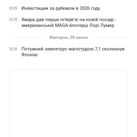
Инвестиции за рубежом в 2026 году
10:09
Хмара дав перше інтервʼю на новій посаді -
07:29
американській MAGA-блогерці Лорі Лумер
Вівторок, 28 липня
Потужний землетрус магнітудою 7,1 сколихнув
10:39
Японію