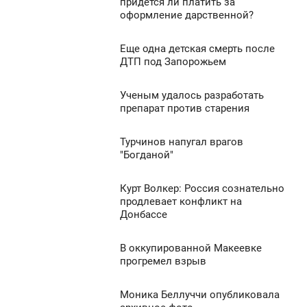
7:34
придется ли платить за
оформление дарственной?
УБОТА
910
0
Еще одна детская смерть после
7:28
ДТП под Запорожьем
УБОТА
971
Ученым удалось разработать
7:25
0
препарат против старения
УБОТА
1 363
Турчинов напугал врагов
7:10
0
"Богданой"
УБОТА
836
Курт Волкер: Россия сознательно
7:09
0
продлевает конфликт на
Донбассе
УБОТА
850
0
В оккупированной Макеевке
7:00
прогремел взрыв
УБОТА
741
Моника Беллуччи опубликовала
6:58
0