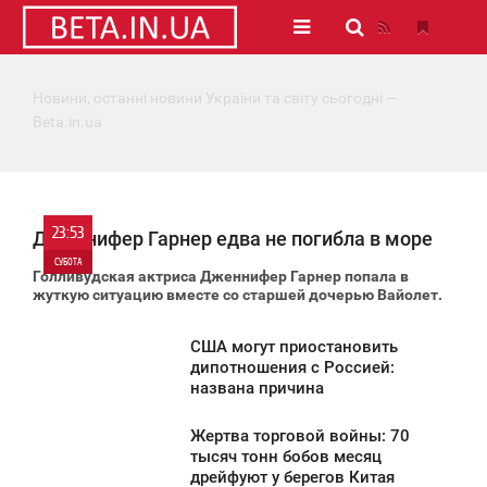
Новини, останні новини України та світу сьогодні —
Beta.in.ua
23:53
Дженнифер Гарнер едва не погибла в море
СУБОТА
Голливудская актриса Дженнифер Гарнер
попала в
жуткую ситуацию вместе со старшей дочерью Вайолет.
0
США могут приостановить
820
3:53
дипотношения с Россией:
названа причина
УБОТА
Жертва торговой войны: 70
1 221
2:55
тысяч тонн бобов месяц
дрейфуют у берегов Китая
УБОТА